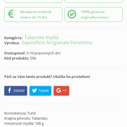
Bezplatné vrátenie
100% garancia
tovaru do 14 dní
originality tovaru
Talianske mydlá
Kategória:
Saponificio Artigianale Fiorentino
Výrobca:
Dostupnosť
: 5-10 pracovných dní
Kód produktu
:
556
Páči sa Vám tento produkt? Ukážte ho priateľom!
Zdieľať
Tweet
+1
Konzistencia: Tuhé
Krajina pôvodu: Taliansko
Hmotnosť mydla: 100 g