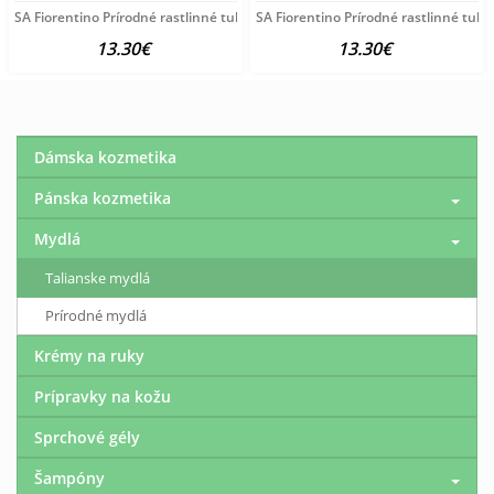
SA Fiorentino Prírodné rastlinné tuhé mydlo Pivónia 3x125
SA Fiorentino Prírodné rastlinné tuh
13.30€
13.30€
Dámska kozmetika
Pánska kozmetika
Mydlá
Talianske mydlá
Prírodné mydlá
Krémy na ruky
Prípravky na kožu
Sprchové gély
Šampóny