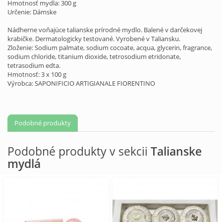
Hmotnosť mydla: 300 g
Určenie: Dámske
Nádherne voňajúce talianske prírodné mydlo. Balené v
darčekovej
krabičke
. Dermatologicky testované. Vyrobené v Taliansku.
Zloženie: Sodium palmate, sodium cocoate, acqua, glycerin, fragrance,
sodium chloride, titanium dioxide, tetrosodium etridonate,
tetrasodium edta.
Hmotnosť: 3 x 100 g
Výrobca: SAPONIFICIO ARTIGIANALE FIORENTINO
Podobné produkty
Podobné produkty v sekcii
Talianske
mydlá