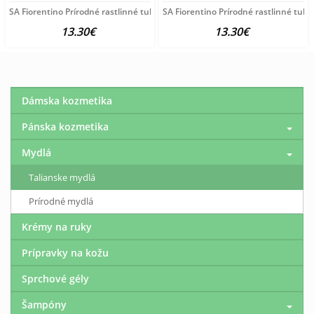
SA Fiorentino Prírodné rastlinné tuhé mydlo Pivónia 3x125
SA Fiorentino Prírodné rastlinné tuh
13.30€
13.30€
Dámska kozmetika
Pánska kozmetika
Mydlá
Talianske mydlá
Prírodné mydlá
Krémy na ruky
Prípravky na kožu
Sprchové gély
Šampóny