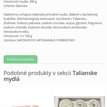
Hmotnosť mydla: 300 g
Určenie: Dámske
Nádherne voňajúce talianske prírodné mydlo. Balené v
darčekovej
krabičke
. Dermatologicky testované. Vyrobené v Taliansku.
Zloženie: Sodium palmate, sodium cocoate, acqua, glycerin, fragrance,
sodium chloride, titanium dioxide, tetrosodium etridonate,
tetrasodium edta.
Hmotnosť: 3 x 100 g
Výrobca: SAPONIFICIO ARTIGIANALE FIORENTINO
Podobné produkty
Podobné produkty v sekcii
Talianske
mydlá