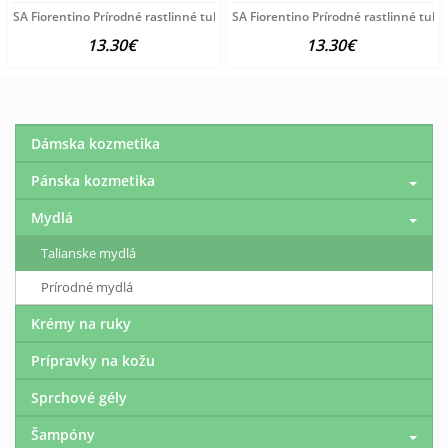
SA Fiorentino Prírodné rastlinné tuhé mydlo Pivónia 3x125
SA Fiorentino Prírodné rastlinné tuh
13.30€
13.30€
Dámska kozmetika
Pánska kozmetika
Mydlá
Talianske mydlá
Prírodné mydlá
Krémy na ruky
Prípravky na kožu
Sprchové gély
Šampóny