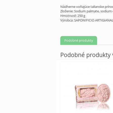
Nádherne voňajúce talianske príro
Zloženie: Sodium palmate, sodium c
Hmotnosť: 250 g
Výrobca: SAPONIFICIO ARTIGIANA
Podobné produkty
Podobné produkty v