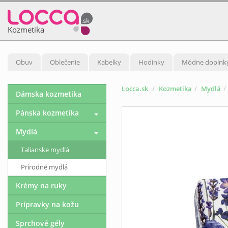
Kozmetika
Obuv
Oblečenie
Kabelky
Hodinky
Módne doplnk
Locca.sk
Kozmetika
Mydlá
Dámska kozmetika
Pánska kozmetika
Mydlá
Talianske mydlá
Prírodné mydlá
Krémy na ruky
Prípravky na kožu
Sprchové gély