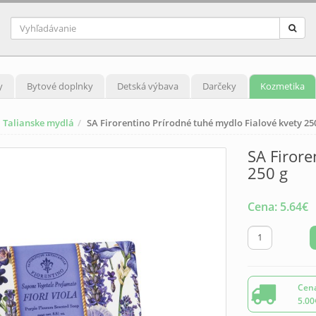
y
Bytové doplnky
Detská výbava
Darčeky
Kozmetika
Talianske mydlá
SA Firorentino Prírodné tuhé mydlo Fialové kvety 25
SA Firore
250 g
Cena:
5.64
€
Cena
5.00