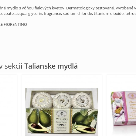
dné mydlo s vôňou fialových kvetov. Dermatologicky testované. Vyrobené v
ocoate, acqua, glycerin, fragrance, sodium chloride, titanium dioxide, tetr
LE FIORENTINO
 sekcii
Talianske mydlá