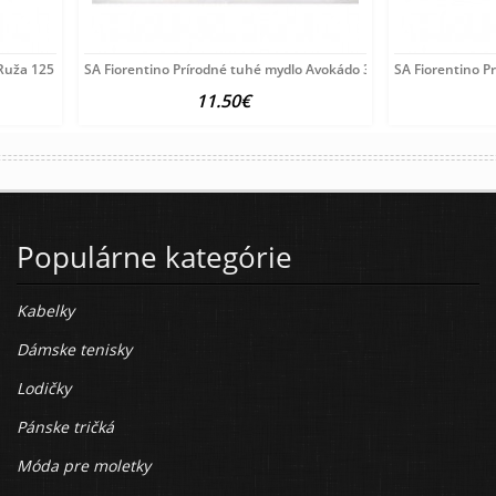
Ruža 125 g
SA Fiorentino Prírodné tuhé mydlo Avokádo 3x100 g
SA Fiorentino P
11.50€
Populárne kategórie
Kabelky
Dámske tenisky
Lodičky
Pánske tričká
Móda pre moletky