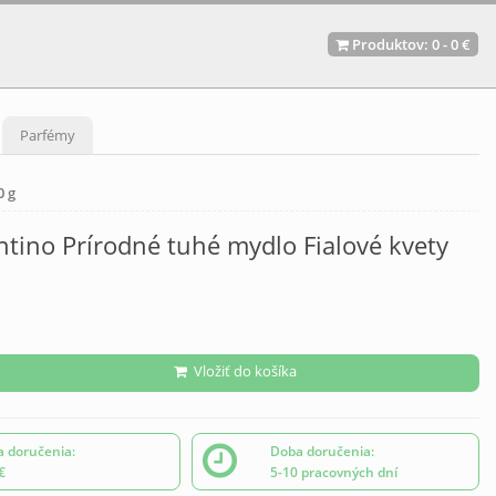
Produktov:
0
-
0 €
Parfémy
0 g
ntino Prírodné tuhé mydlo Fialové kvety
Vložiť do košíka
 doručenia:
Doba doručenia:
€
5-10 pracovných dní