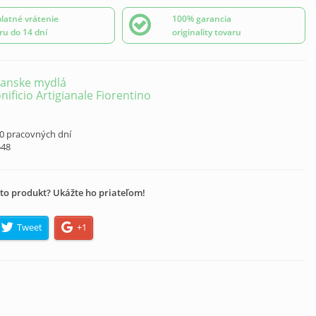
latné vrátenie
100% garancia
ru do 14 dní
originality tovaru
ianske mydlá
nificio Artigianale Fiorentino
10 pracovných dní
548
to produkt? Ukážte ho priateľom!
Tweet
+1