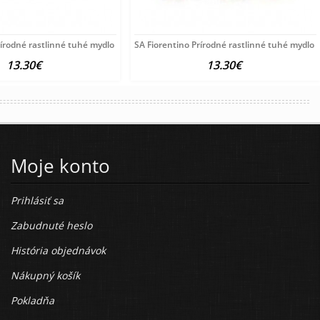
rírodné rastlinné tuhé mydlo Pivónia 3x125
SA Fiorentino Prírodné rastlinné tuhé mydlo
13.30€
13.30€
Moje konto
Prihlásiť sa
Zabudnuté heslo
História objednávok
Nákupný košík
Pokladňa