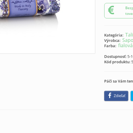
Bezp
tova
Tal
Kategória:
Sapo
Výrobca:
fialová
Farba:
Dostupnosť
: 5-
Kód produktu
:
Páči sa Vám ten
Zdieľať