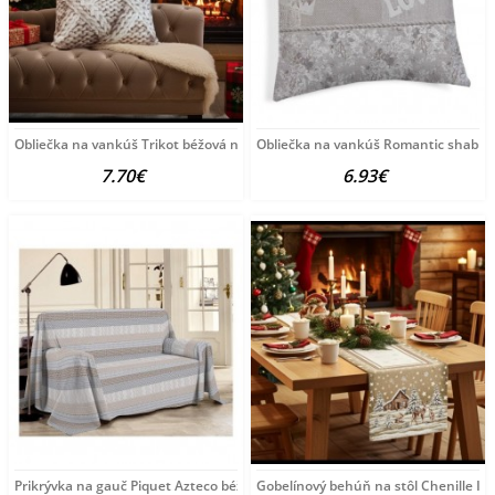
Obliečka na vankúš Trikot béžová new 40x40 cm Béžová
Obliečka na vankúš Romantic shabby
7.70€
6.93€
Prikrývka na gauč Piquet Azteco béžová Béžová 260x280
Gobelínový behúň na stôl Chenille I