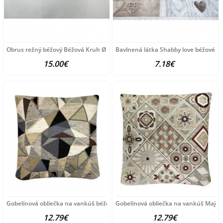
Obrus režný béžový Béžová Kruh Ø 140 cm
Bavlnená látka Shabby love béžové srd
15.00€
7.18€
Gobelínová obliečka na vankúš béžová Chenille IT115
Gobelínová obliečka na vankúš Majoli
12.79€
12.79€