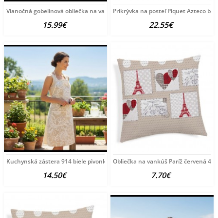
Vianočná gobelínová obliečka na vankúš 42x42 cm Chenille
Prikrývka na posteľ Piquet Azteco bé
15.99€
22.55€
Kuchynská zástera 914 biele pivonky
Obliečka na vankúš Paríž červená 40
14.50€
7.70€