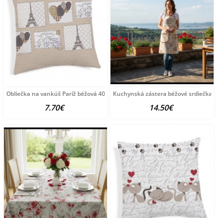
Obliečka na vankúš Paríž béžová 40x40 cm Made in
Kuchynská zástera béžové srdiečka 
7.70€
14.50€