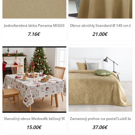
Jednofarebná látka Panama MIG03 béžová, šírka 150
Obrus okrúhly Standard Ø 140 cm bé
7.16€
21.00€
Vianočný obrus Medvedík béžový 90x90 cm Made in Italy
Zamatový prehoz na posteľ Luiz6 béž
15.00€
37.06€