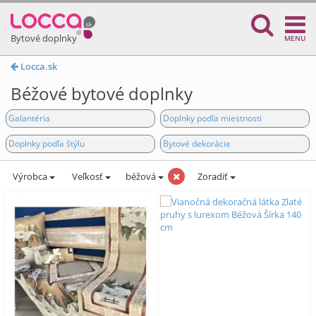
Bytové doplnky
MENU
Locca.sk
Béžové bytové doplnky
Galantéria
Doplnky podľa miestnosti
Doplnky podľa štýlu
Bytové dekorácie
Výrobca
Veľkosť
béžová
Zoradiť