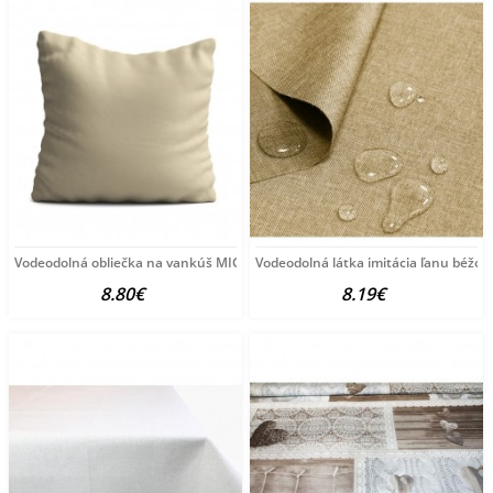
Vodeodolná obliečka na vankúš MIG17 béžová Béžová
Vodeodolná látka imitácia ľanu béžová
8.80€
8.19€