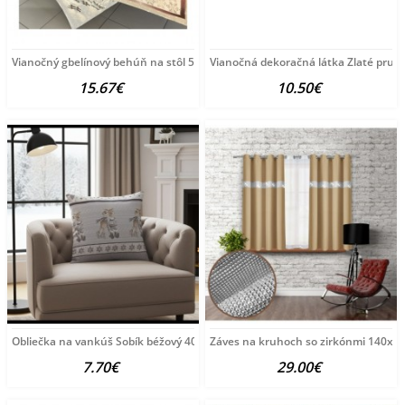
Vianočný gbelínový behúň na stôl 50x40 cm Chenille
Vianočná dekoračná látka Zlaté pruh
15.67€
10.50€
Obliečka na vankúš Sobík béžový 40x40 cm Made in
Záves na kruhoch so zirkónmi 140x1
7.70€
29.00€