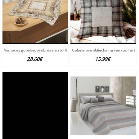
Vianočný gobelínový obrus na stôl 90x90 cm Chenille
Gobelínová obliečka na vankúš Tart
28.60€
15.99€