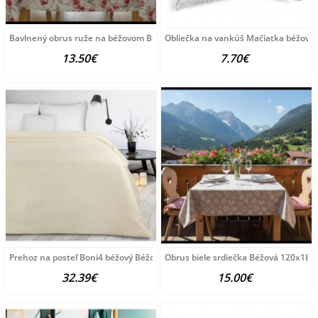
Bavlnený obrus ruže na béžovom Béžová 90x90 cm
Obliečka na vankúš Mačiatka béžová
13.50€
7.70€
Prehoz na posteľ Boni4 béžový Béžová 200x220 cm
Obrus biele srdiečka Béžová 120x180
32.39€
15.00€