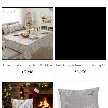
Obrus Húsky Béžová Kruh Ø 140 cm
Gobelínový behúň na stôl béžový Chen
15.00€
15.05€