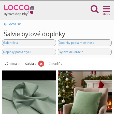
Bytové doplnky
MENU
Locca.sk
Šalvie bytové doplnky
Galantéria
Doplnky podľa miestnosti
Doplnky podľa štýlu
Bytové dekorácie
Výrobca
Šalvia
Zoradiť