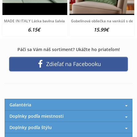
MADE IN ITALY Látka bavlna šalvia Made in Italy Šírka
Gobelínová obliečka na vankúš s de
6.15€
15.99€
Páči sa Vám náš sortiment? Ukážte ho priateľom!
Zdieľať na Facebooku
Galantéria
Doplnky podľa miestnosti
Doplnky podľa štýlu