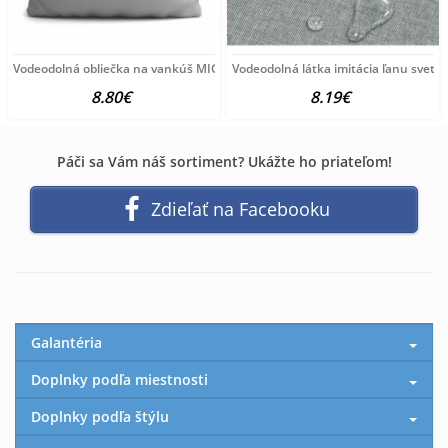
Vodeodolná obliečka na vankúš MIG03 svetlošedá 40x40
Vodeodolná látka imitácia ľanu svetlo
8.80€
8.19€
Páči sa Vám náš sortiment? Ukážte ho priateľom!
Zdieľať na Facebooku
Galantéria
Doplnky podľa miestnosti
Doplnky podľa štýlu