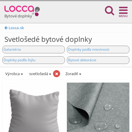
Bytové doplnky
MENU
Locca.sk
Svetlošedé bytové doplnky
Galantéria
Doplnky podľa miestnosti
Doplnky podľa štýlu
Bytové dekorácie
Výrobca
svetlošedá
Zoradiť