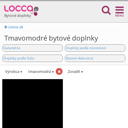
Bytové doplnky
MENU
Locca.sk
Tmavomodré bytové doplnky
Galantéria
Doplnky podľa miestnosti
Doplnky podľa štýlu
Bytové dekorácie
Výrobca
tmavomodrá
Zoradiť