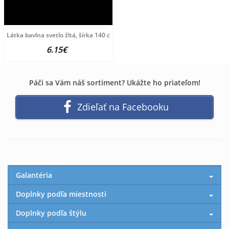
Látka bavlna svetlo žltá, šírka 140 cm Žltá Šírka
6.15€
Páči sa Vám náš sortiment? Ukážte ho priateľom!
Zdieľať na Facebooku
Galantéria
Doplnky podľa miestnosti
Doplnky podľa štýlu