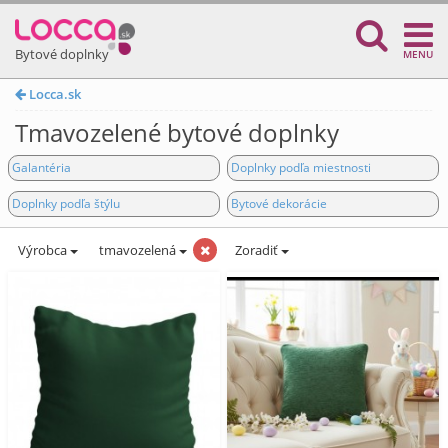
Bytové doplnky
MENU
Locca.sk
Tmavozelené bytové doplnky
Galantéria
Doplnky podľa miestnosti
Doplnky podľa štýlu
Bytové dekorácie
Výrobca
tmavozelená
Zoradiť