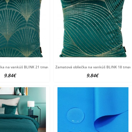
čka na vankúš BLINK 21 tmavotyrkysová
Zamatová obliečka na vankúš BLINK 18 tmav
9.84€
9.84€