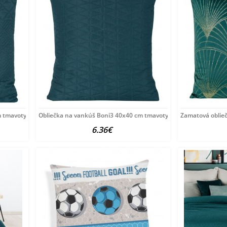
m tmavotyrkysová Tyrkysová
Obliečka na vankúš Boni3 40x40 cm tmavotyrkysová Tyrkysová
Zamatová oblie
6.36€