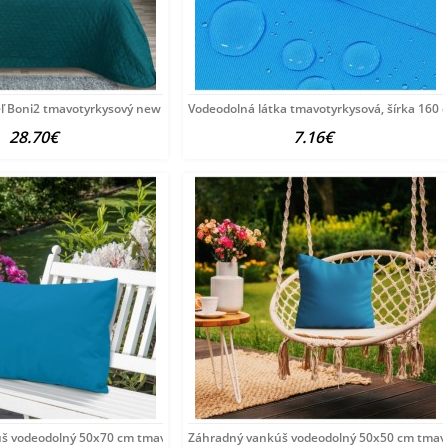
eľ Boni2 tmavotyrkysový new Tyrkysová 170x210
Vodeodolná látka tmavotyrkysová, šírka 160
28.70€
7.16€
š vodeodolný 50x70 cm tmavotyrkysový
Záhradný vankúš vodeodolný 50x50 cm tmav