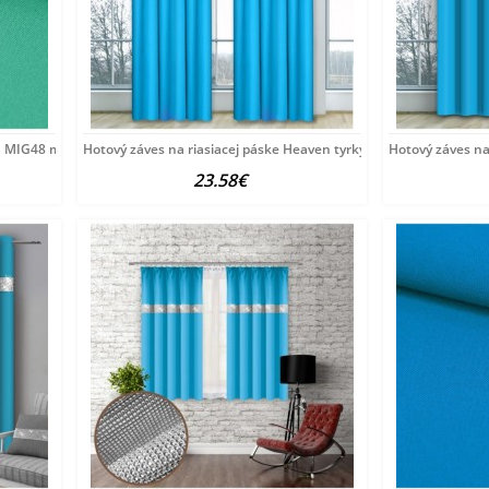
 MIG48 morská, šírka
Hotový záves na riasiacej páske Heaven tyrkysovo modrý
Hotový záves n
23.58€