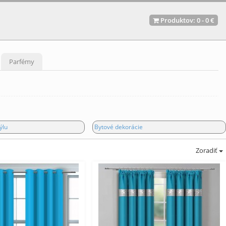
Produktov:
0
-
0 €
Parfémy
ýlu
Bytové dekorácie
Zoradiť