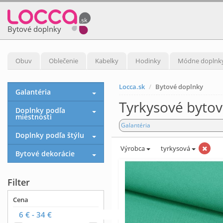
Bytové doplnky
Obuv
Oblečenie
Kabelky
Hodinky
Módne doplnk
Locca.sk
Bytové doplnky
Galantéria
Tyrkysové byto
Doplnky podľa
miestnosti
Galantéria
Doplnky podľa štýlu
Výrobca
tyrkysová
Bytové dekorácie
Filter
Cena