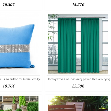
16.30€
15.27€
kúš so zirkónmi 40x40 cm tyrkysovo modrá
Hotový záves na riasiacej páske Heaven tyrky
10.76€
23.58€