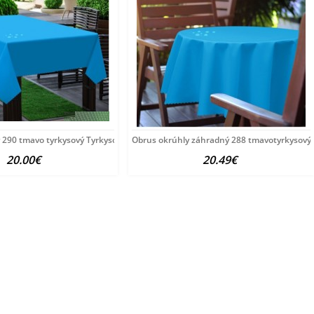
290 tmavo tyrkysový Tyrkysová 120 x 160
Obrus okrúhly záhradný 288 tmavotyrkysový
20.00€
20.49€