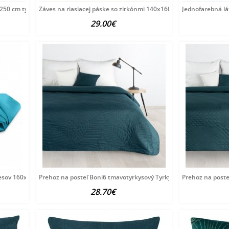
x250 cm tyrkysovo modrý
Záves na riasiacej páske so zirkónmi 140x160 cm tyrkysovo
Jednofarebná l
29.00€
sov 160x8 cm svetlotyrkysová
Prehoz na posteľ Boni6 tmavotyrkysový Tyrkysová 220x240
Prehoz na poste
28.70€