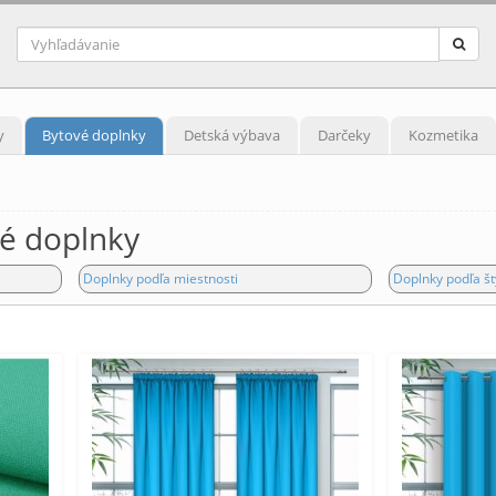
y
Bytové doplnky
Detská výbava
Darčeky
Kozmetika
vé doplnky
Doplnky podľa miestnosti
Doplnky podľa št