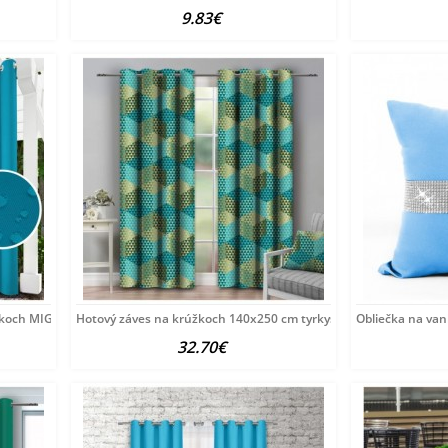
9.83€
žkoch MIG143 tmavotyrkysový
Hotový záves na krúžkoch 140x250 cm tyrkysový Tyrkysová
Obliečka na van
32.70€