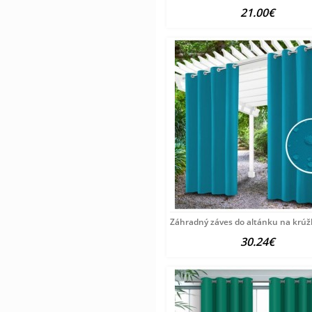
21.00€
Záhradný záves do altánku na krú
30.24€