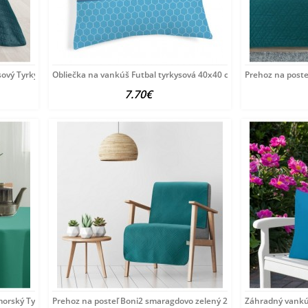
sový Tyrkysová 170x210
Obliečka na vankúš Futbal tyrkysová 40x40 cm Made in
Prehoz na post
7.70€
morský Tyrkysová Ø
Prehoz na posteľ Boni2 smaragdovo zelený 220 x 240 cm
Záhradný vankú