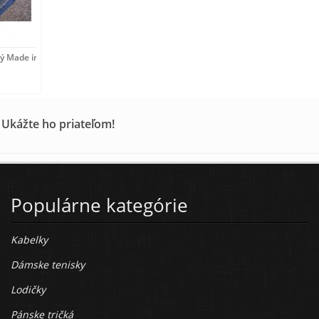
 Made in Italy, Modrá,
 Ukážte ho priateľom!
Populárne kategórie
Kabelky
Dámske tenisky
Lodičky
Pánske tričká