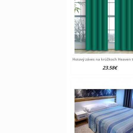
Hotový záves na krúžkoch Heaven t
23.58€