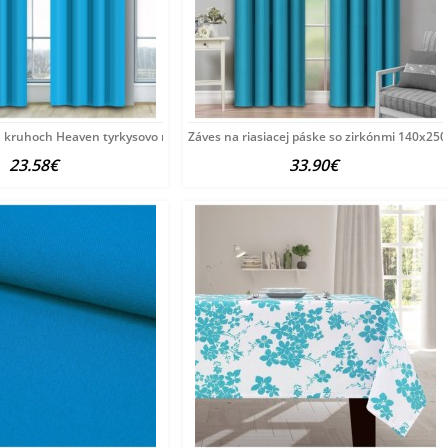
a kruhoch Heaven tyrkysovo modrý Tyrkysová
Záves na riasiacej páske so zirkónmi 140x25
23.58€
33.90€