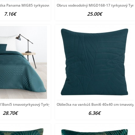
átka Panama MIG85 tyrkysovo modrá, šírka
Obrus vodeodolný MIGD168-17 tyrkysový Tyr
7.16€
25.00€
ľ Boni5 tmavotyrkysový Tyrkysová 220x240
Obliečka na vankúš Boni6 40x40 cm tmavoty
28.70€
6.36€