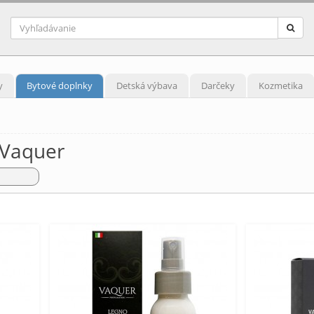
y
Bytové doplnky
Detská výbava
Darčeky
Kozmetika
 Vaquer