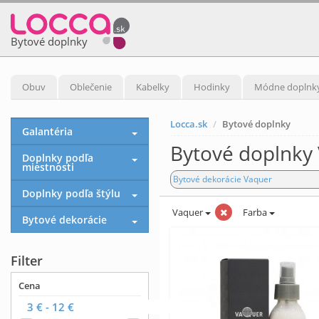
Bytové doplnky
Obuv
Oblečenie
Kabelky
Hodinky
Módne doplnk
Locca.sk
Bytové doplnky
Galantéria
Bytové doplnky
Doplnky podľa
miestnosti
Bytové dekorácie Vaquer
Doplnky podľa štýlu
Vaquer
Farba
Bytové dekorácie
Filter
Cena