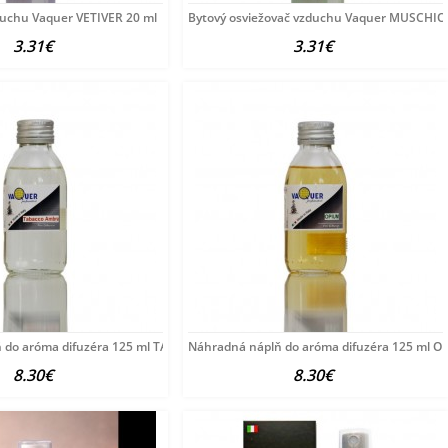
duchu Vaquer VETIVER 20 ml
Bytový osviežovač vzduchu Vaquer MUSCHIO 
3.31€
3.31€
 do aróma difuzéra 125 ml TABACCO AMBRA
Náhradná náplň do aróma difuzéra 125 ml O
8.30€
8.30€