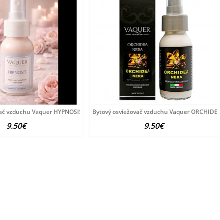
vač vzduchu Vaquer HYPNOSIS 60 ml
Bytový osviežovač vzduchu Vaquer ORCHIDE
9.50€
9.50€