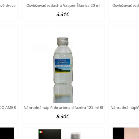
vé drevo 20 ml
Osviežovač vzduchu Vaquer Škorica 20 ml
Osviežovač vz
3.31€
CCO AMBRA 20 ml
Náhradná náplň do aróma difuzéra 125 ml BIELE PIŽMO
Náhradná náplň
8.30€