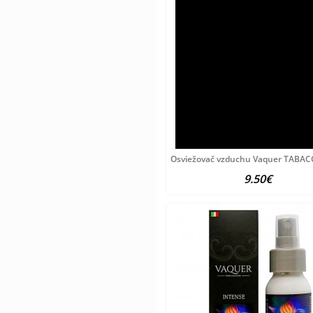
Osviežovač vzduchu Vaquer TABA
9.50€