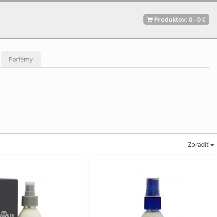
Produktov:
0
-
0 €
Parfémy
Zoradiť