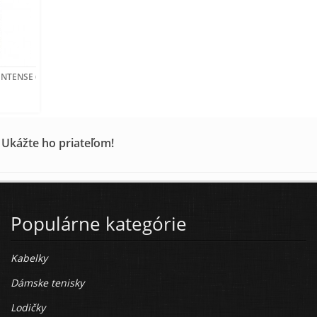
 INTENSE 60 ml
 Ukážte ho priateľom!
Populárne kategórie
Kabelky
Dámske tenisky
Lodičky