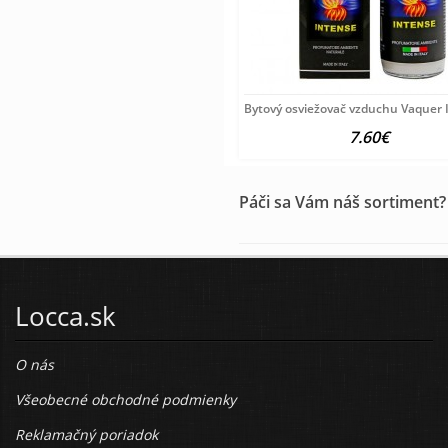
Bytový osviežovač vzduchu Vaquer
7.60€
Páči sa Vám náš sortiment?
Locca.sk
O nás
Všeobecné obchodné podmienky
Reklamačný poriadok