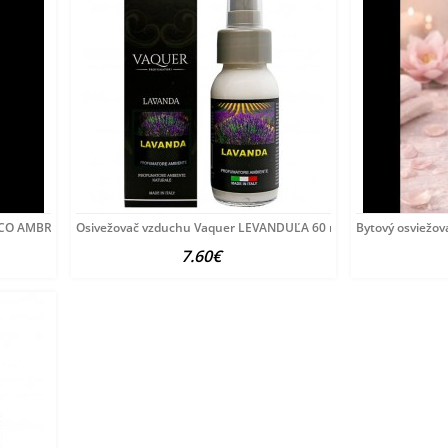
CCO AMBRA 60 ml
Osivežovač vzduchu Vaquer LEVANDUĽA 60 ml
Bytový osviežo
7.60€