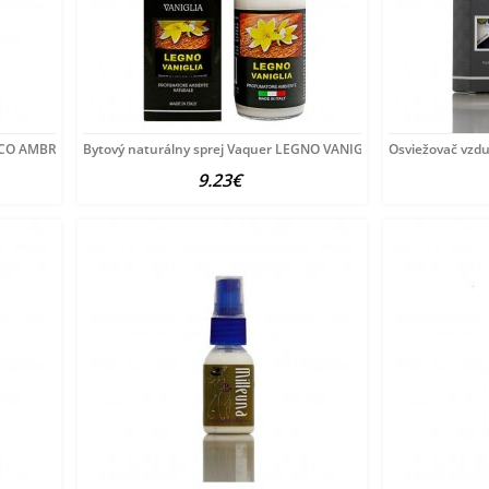
CCO AMBRA 125 ml
Bytový naturálny sprej Vaquer LEGNO VANIGLIA (vanilkové
Osviežovač vz
9.23€