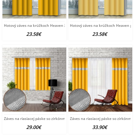
Hotový záves na krúžkoch Heaven žltý Žltá 140 x
Hotový záves na krúžkoch Heaven past
23.58€
23.58€
Záves na riasiacej páske so zirkónmi 140x160 cm žltý
Záves na riasiacej páske so zirkónmi 
29.00€
33.90€