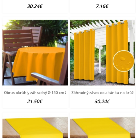
30.24€
7.16€
Obrus okrúhly záhradný Ø 150 cm žltý Žltá Ø 150
Záhradný záves do altánku na krúžko
21.50€
30.24€