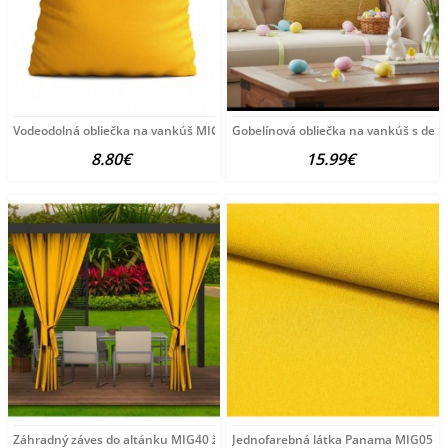
Vodeodolná obliečka na vankúš MIG40 žltá Žltá 40x40
Gobelínová obliečka na vankúš s de
8.80€
15.99€
Záhradný záves do altánku MIG40 žltý Žltá 155x220
Jednofarebná látka Panama MIG05 žlt