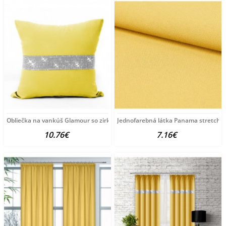
Obliečka na vankúš Glamour so zirkónmi pastelovo žltá
Jednofarebná látka Panama stretch M
10.76€
7.16€