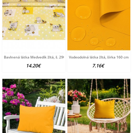
Bavlnená látka Medvedík žltá, š. 290 cm Žltá
Vodeodolná látka žltá, šírka 160 cm Žl
14.20€
7.16€