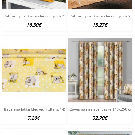
Záhradný vankúš vodeodolný 50x70 cm žltý Žltá 50
Záhradný vankúš vodeodolný 50x50 cm
16.30€
15.27€
Bavlnená látka Medvedík žltá, š. 145 cm Žltá
Záves na riasiacej páske 140x250 cm ž
7.20€
32.70€