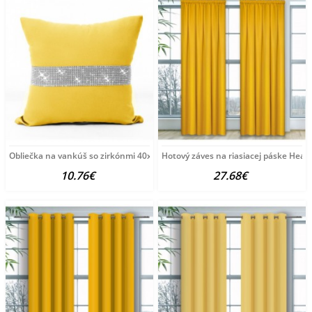
Obliečka na vankúš so zirkónmi 40x40 cm žltá Žltá
Hotový záves na riasiacej páske Heave
10.76€
27.68€