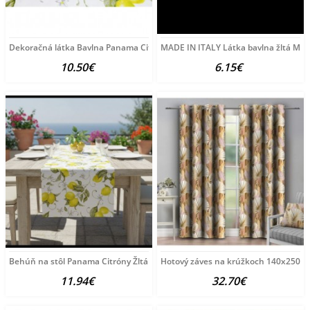
Dekoračná látka Bavlna Panama Citróny, šírka 140 cm
MADE IN ITALY Látka bavlna žltá Made 
10.50€
6.15€
Behúň na stôl Panama Citróny Žltá 40x100 cm
Hotový záves na krúžkoch 140x250 c
11.94€
32.70€