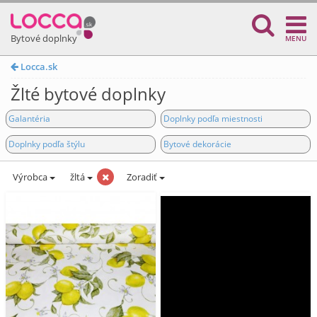
Bytové doplnky
MENU
Locca.sk
Žlté bytové doplnky
Galantéria
Doplnky podľa miestnosti
Doplnky podľa štýlu
Bytové dekorácie
Výrobca
žltá
Zoradiť