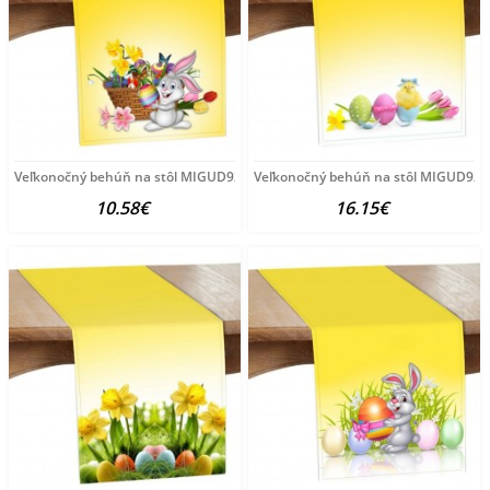
Veľkonočný behúň na stôl MIGUD926 Žltá 40x140 cm
Veľkonočný behúň na stôl MIGUD924 
10.58€
16.15€