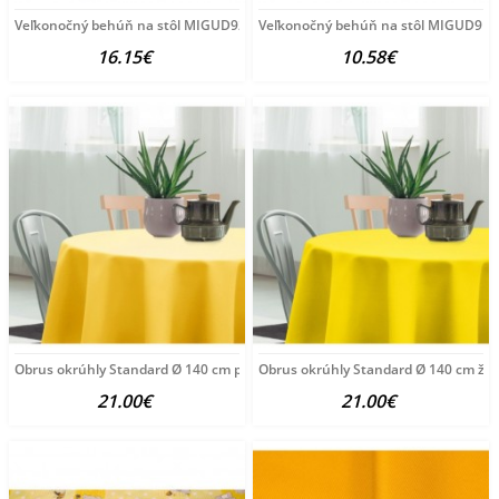
Veľkonočný behúň na stôl MIGUD921 Žltá 40x140 cm
Veľkonočný behúň na stôl MIGUD919 
16.15€
10.58€
Obrus okrúhly Standard Ø 140 cm pastelovo žltý Žltá
Obrus okrúhly Standard Ø 140 cm žltý
21.00€
21.00€