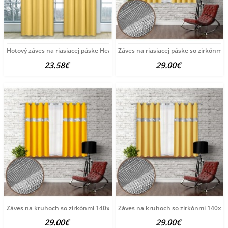
Hotový záves na riasiacej páske Heaven pastelovo žltý
Záves na riasiacej páske so zirkónmi
23.58€
29.00€
Záves na kruhoch so zirkónmi 140x160 cm žltý Žltá
Záves na kruhoch so zirkónmi 140x16
29.00€
29.00€