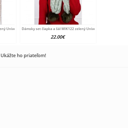
lený Univerzálna
Dámsky set čiapka a šál MIK122 zelený Univerzálna
22.00€
 Ukážte ho priateľom!