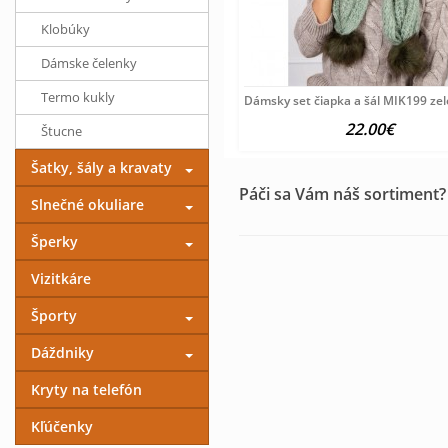
Klobúky
Dámske čelenky
Termo kukly
Dámsky set čiapka a šál MIK199 ze
22.00€
Štucne
Šatky, šály a kravaty
Páči sa Vám náš sortiment?
Slnečné okuliare
Šperky
Vizitkáre
Športy
Dáždniky
Kryty na telefón
Kľúčenky