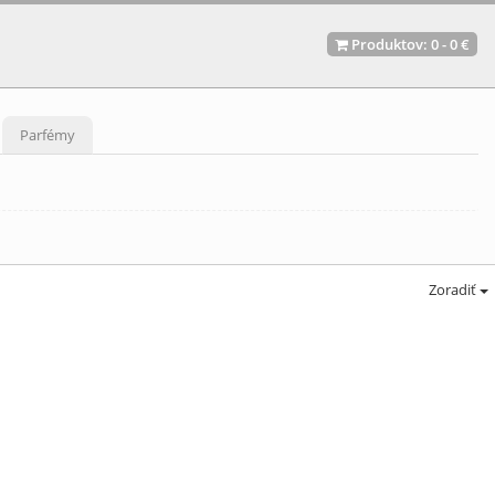
Produktov:
0
-
0 €
Parfémy
Zoradiť