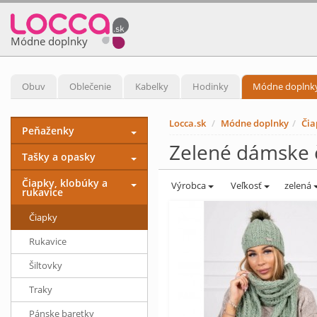
Módne doplnky
Obuv
Oblečenie
Kabelky
Hodinky
Módne doplnk
Locca.sk
Módne doplnky
Čia
Peňaženky
Zelené dámske 
Tašky a opasky
Čiapky, klobúky a
Výrobca
Veľkosť
zelená
rukavice
Čiapky
Rukavice
Šiltovky
Traky
Pánske baretky