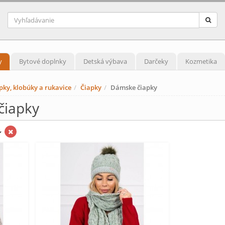
y
Bytové doplnky
Detská výbava
Darčeky
Kozmetika
pky, klobúky a rukavice
Čiapky
Dámske čiapky
čiapky