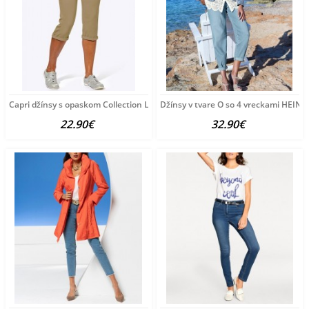
Capri džínsy s opaskom Collection L, pieskové
Džínsy v tvare O so 4 vreckami HEINE
22.90€
32.90€