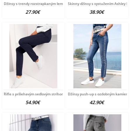
Džínsy s trendy rozstrapkaným lemom HEINE, modrobiele
Skinny džínsy s vystužením Ashley B
27.90€
38.90€
Rifle s priliehavým sedlovým strihom vzadu Création
Džínsy push-up s ozdobným kamienk
54.90€
42.90€