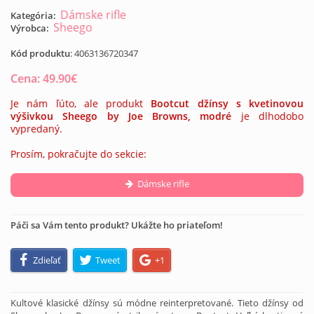
Dámske rifle
Kategória:
Sheego
Výrobca:
Kód produktu
:
4063136720347
Cena:
49.90
€
Je nám ľúto, ale produkt
Bootcut džínsy s kvetinovou
výšivkou Sheego by Joe Browns, modré
je dlhodobo
vypredaný.
Prosím, pokračujte do sekcie:
Dámske rifle
Páči sa Vám tento produkt? Ukážte ho priateľom!
Zdieľať
Tweet
+1
Kultové klasické džínsy sú módne reinterpretované. Tieto džínsy od