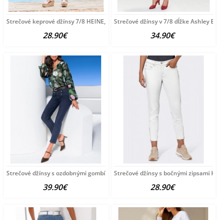
Strečové keprové džínsy 7/8 HEINE, pieskové
Strečové džínsy v 7/8 dĺžke Ashley B
28.90€
34.90€
Strečové džínsy s ozdobnými gombíkmi HEINE, tmavomodré
Strečové džínsy s bočnými zipsami HEI
39.90€
28.90€