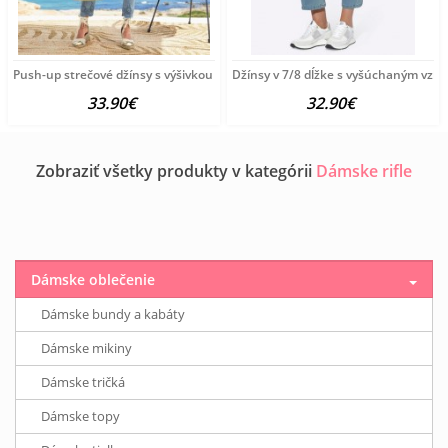
Push-up strečové džínsy s výšivkou v 7/8 dĺžke
Džínsy v 7/8 dĺžke s vyšúchaným vzh
33.90€
32.90€
Zobraziť všetky produkty v kategórii
Dámske rifle
Dámske oblečenie
Dámske bundy a kabáty
Dámske mikiny
Dámske tričká
Dámske topy