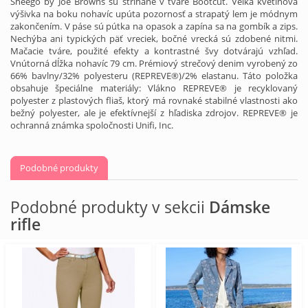
Sheego by Joe Browns sú strihané v tvare Bootcut. Veľká kvetinová
výšivka na boku nohavíc upúta pozornosť a strapatý lem je módnym
zakončením. V páse sú pútka na opasok a zapína sa na gombík a zips.
Nechýba ani typických päť vreciek, bočné vrecká sú zdobené nitmi.
Mačacie tváre, použité efekty a kontrastné švy dotvárajú vzhľad.
Vnútorná dĺžka nohavíc 79 cm. Prémiový strečový denim vyrobený zo
66% bavlny/32% polyesteru (REPREVE®)/2% elastanu. Táto položka
obsahuje špeciálne materiály: Vlákno REPREVE® je recyklovaný
polyester z plastových fliaš, ktorý má rovnaké stabilné vlastnosti ako
bežný polyester, ale je efektívnejší z hľadiska zdrojov. REPREVE® je
ochranná známka spoločnosti Unifi, Inc.
Podobné produkty
Podobné produkty v sekcii
Dámske
rifle