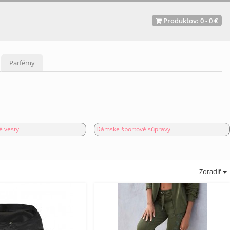
Produktov:
0
-
0 €
Parfémy
 vesty
Dámske športové súpravy
Zoradiť