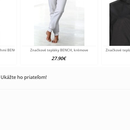
uhmi BENCH, čierne
Značkové tepláky BENCH, krémove
Značkové tepl
27.90€
 Ukážte ho priateľom!