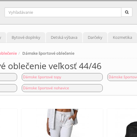
y
Bytové doplnky
Detská výbava
Darčeky
Kozmetika
blečenie
Dámske športové oblečenie
 oblečenie veľkosť 44/46
Dámske športové topy
Dámske športové
Dámske športové nohavice