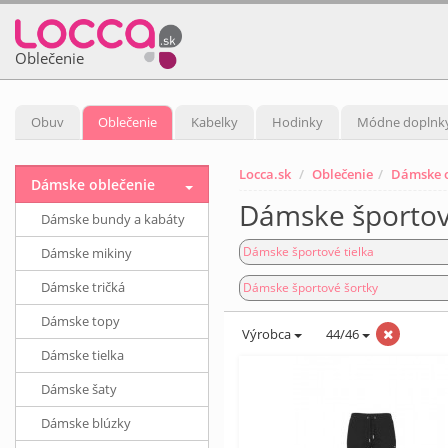
Oblečenie
Obuv
Oblečenie
Kabelky
Hodinky
Módne doplnk
Locca.sk
Oblečenie
Dámske o
Dámske oblečenie
Dámske športové
Dámske bundy a kabáty
Dámske športové tielka
Dámske mikiny
Dámske tričká
Dámske športové šortky
Dámske topy
Výrobca
44/46
Dámske tielka
Dámske šaty
Dámske blúzky