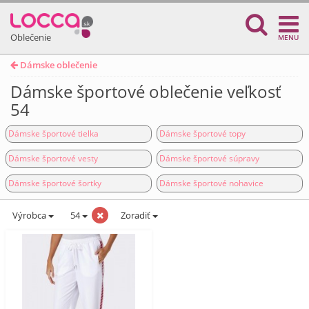
Oblečenie
MENU
Dámske oblečenie
Dámske športové oblečenie veľkosť
54
Dámske športové tielka
Dámske športové topy
Dámske športové vesty
Dámske športové súpravy
Dámske športové šortky
Dámske športové nohavice
Výrobca
54
Zoradiť