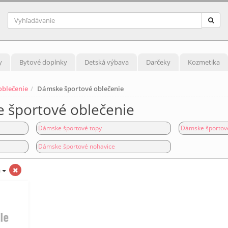
y
Bytové doplnky
Detská výbava
Darčeky
Kozmetika
blečenie
Dámske športové oblečenie
 športové oblečenie
Dámske športové topy
Dámske športové
Dámske športové nohavice
á