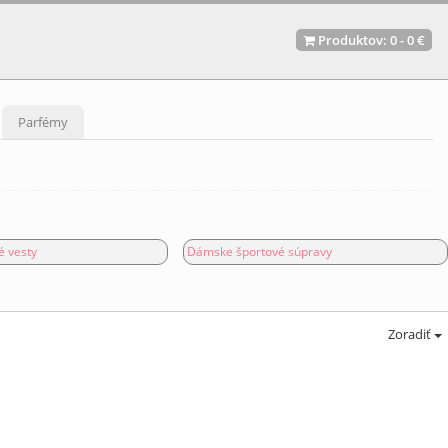
Produktov:
0
-
0 €
Parfémy
 vesty
Dámske športové súpravy
Zoradiť