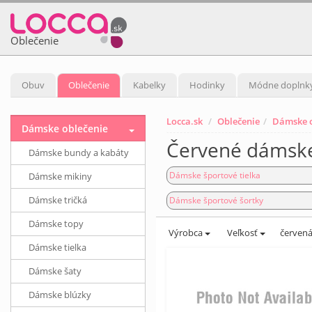
Oblečenie
Obuv
Oblečenie
Kabelky
Hodinky
Módne doplnk
Locca.sk
Oblečenie
Dámske o
Dámske oblečenie
Červené dámske
Dámske bundy a kabáty
Dámske športové tielka
Dámske mikiny
Dámske tričká
Dámske športové šortky
Dámske topy
Výrobca
Veľkosť
červen
Dámske tielka
Dámske šaty
Dámske blúzky