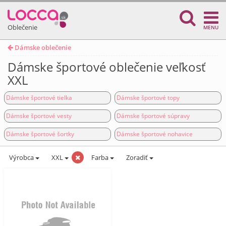
Oblečenie
MENU
Dámske oblečenie
Dámske športové oblečenie veľkosť
XXL
Dámske športové tielka
Dámske športové topy
Dámske športové vesty
Dámske športové súpravy
Dámske športové šortky
Dámske športové nohavice
Výrobca
XXL
Farba
Zoradiť