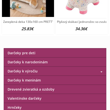
Zateplená deka 130x160 cm PRETTY II. 130 x 160 cm
Plyšový skákací jednorožec so zvukom
25.83€
34.36€
Darčeky pre deti
Darčeky k narodeninám
Darčeky k výročiu
Darčeky k meninám
Drevené zvieratká a ozdoby
Valentínske darčeky
Hrnčeky