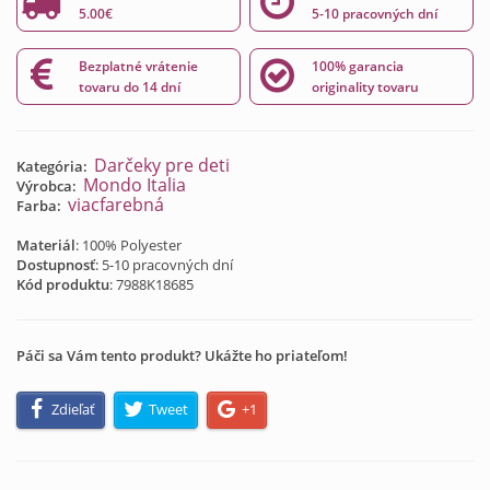
5.00€
5-10 pracovných dní
Bezplatné vrátenie
100% garancia
tovaru do 14 dní
originality tovaru
Darčeky pre deti
Kategória:
Mondo Italia
Výrobca:
viacfarebná
Farba:
Materiál
: 100% Polyester
Dostupnosť
: 5-10 pracovných dní
Kód produktu
:
7988K18685
Páči sa Vám tento produkt? Ukážte ho priateľom!
Zdieľať
Tweet
+1