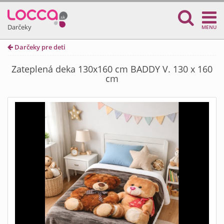
Darčeky
MENU
Darčeky pre deti
Zateplená deka 130x160 cm BADDY V. 130 x 160
cm