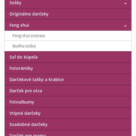
Sošky
Originálne darčeky
Feng shui
Feng shui zvierata
Budha soška
Soľ do kúpeľa
Fotorámiky
Darčekové tašky a krabice
Darček pre otca
Fotoalbumy
Vtipné darčeky
Svadobné darčeky
Darček pre mamu