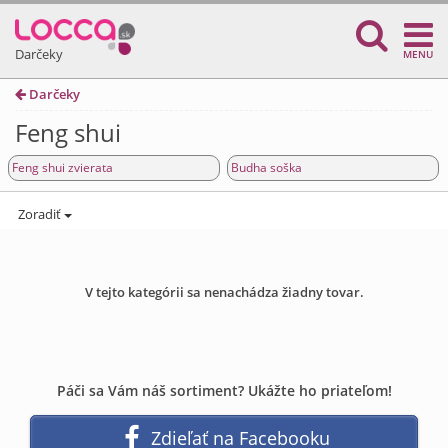
Darčeky
MENU
Darčeky
Feng shui
Feng shui zvierata
Budha soška
Zoradiť
V tejto kategórii sa nenachádza žiadny tovar.
Páči sa Vám náš sortiment? Ukážte ho priateľom!
Zdieľať na Facebooku