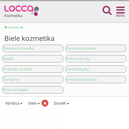
Kozmetika
MENU
Locca.sk
Biele kozmetika
Dámska kozmetika
Pánska kozmetika
Mydlá
Krémy na ruky
Prípravky na kožu
Sprchové gély
Šampóny
Kozmetické púzdra
Pena do kúpeľa
Výrobca
biela
Zoradiť