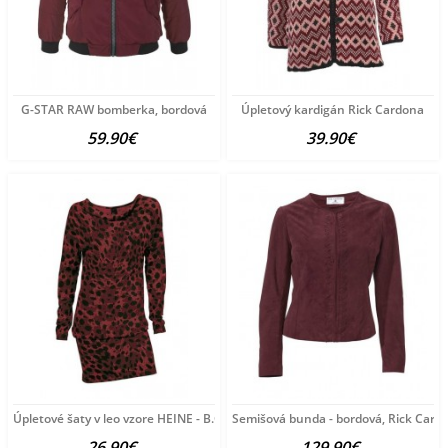
G-STAR RAW bomberka, bordová
Úpletový kardigán Rick Cardona
59.90€
39.90€
Úpletové šaty v leo vzore HEINE - B.C.
Semišová bunda - bordová, Rick Card
26.90€
129.90€