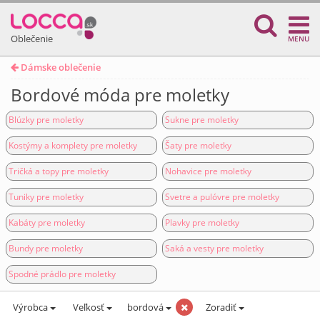
Oblečenie
MENU
Dámske oblečenie
Bordové móda pre moletky
Blúzky pre moletky
Sukne pre moletky
Kostýmy a komplety pre moletky
Šaty pre moletky
Tričká a topy pre moletky
Nohavice pre moletky
Tuniky pre moletky
Svetre a pulóvre pre moletky
Kabáty pre moletky
Plavky pre moletky
Bundy pre moletky
Saká a vesty pre moletky
Spodné prádlo pre moletky
Výrobca
Veľkosť
bordová
Zoradiť