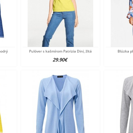
modrý
Pulóver s kašmírom Patrizia Dini, žltá
Blúzka pl
29.90€