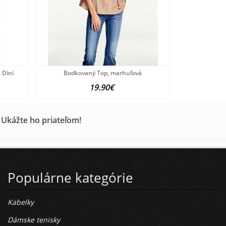
 Dini
Bodkovaný Top, marhuľová
19.90€
 Ukážte ho priateľom!
Populárne kategórie
Kabelky
Dámske tenisky