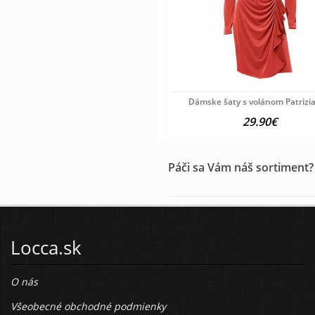
Dámske šaty s volánom Patrizia
29.90€
Páči sa Vám náš sortiment?
Locca.sk
O nás
Všeobecné obchodné podmienky