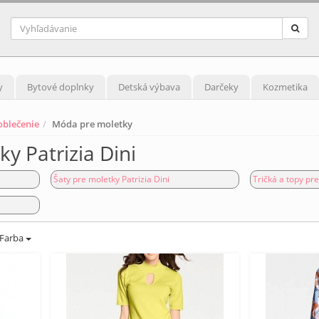
y
Bytové doplnky
Detská výbava
Darčeky
Kozmetika
blečenie
Móda pre moletky
y Patrizia Dini
Šaty pre moletky Patrizia Dini
Tričká a topy pre
Farba