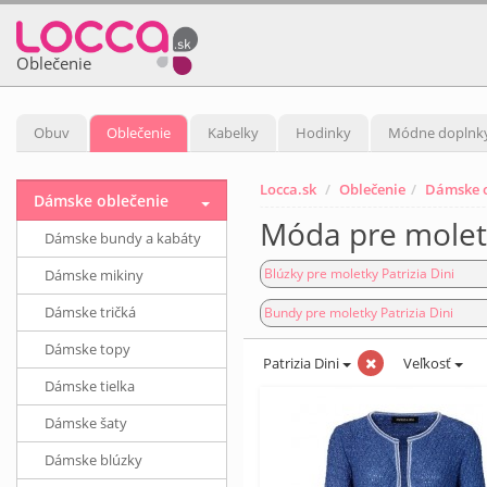
Oblečenie
Obuv
Oblečenie
Kabelky
Hodinky
Módne doplnk
Locca.sk
Oblečenie
Dámske o
Dámske oblečenie
Móda pre moletk
Dámske bundy a kabáty
Blúzky pre moletky Patrizia Dini
Dámske mikiny
Dámske tričká
Bundy pre moletky Patrizia Dini
Dámske topy
Patrizia Dini
Veľkosť
Dámske tielka
Dámske šaty
Dámske blúzky