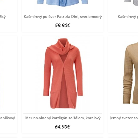
žltý
Kašmírový pulóver Patrizia Dini, svetlomodrý
Kašmírový pu
59.90€
vanilkový
Merino-vlnený kardigán so šálom, koralový
Jemný sveter so
64.90€