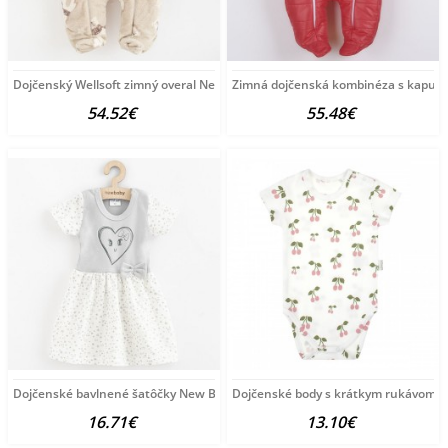
Dojčenský Wellsoft zimný overal New Baby Polar Bear hnedá
Zimná dojčenská kombinéza s kapuc
54.52€
55.48€
Dojčenské bavlnené šatôčky New Baby Srdiečka sivá
Dojčenské body s krátkym rukávom II 
16.71€
13.10€