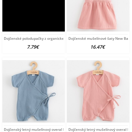
Dojčenské polodupačky z organickej bavlny New Baby Olivy
Dojčenské mušelínové šaty New Baby
7.79€
16.47€
Dojčenský letný mušelínový overal New Baby blue modrá
Dojčenský letný mušelínový overal N