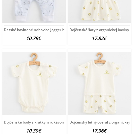
Detské bavlnené nohavice Jogger New Baby For Babies ocean
Dojčenské šaty z organickej bavlny 
10.79€
17.82€
Dojčenské body s krátkym rukávom z organickej bavlny
Dojčenský letný overal z organickej b
10.39€
17.96€