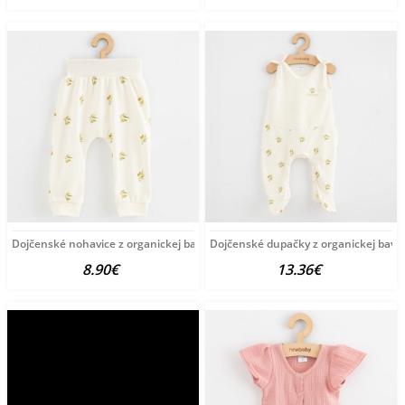
Dojčenské nohavice z organickej bavlny New Baby Olivy
Dojčenské dupačky z organickej bavl
8.90€
13.36€