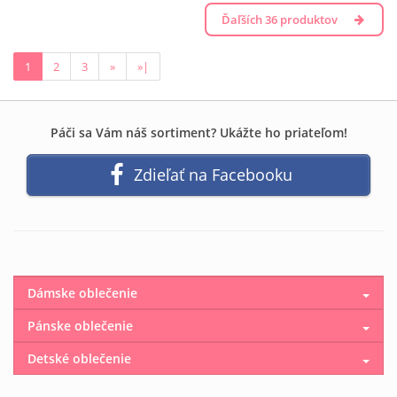
Ďaľších 36 produktov
1
2
3
»
»|
Páči sa Vám náš sortiment? Ukážte ho priateľom!
Zdieľať na Facebooku
Dámske oblečenie
Pánske oblečenie
Detské oblečenie