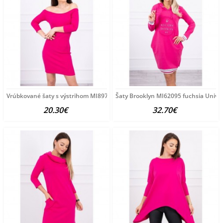
Vrúbkované šaty s výstrihom MI8974 fuchsia Univerzálna
Šaty Brooklyn MI62095 fuchsia Unive
20.30€
32.70€