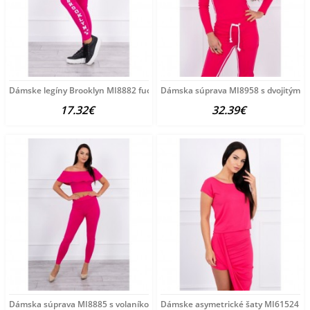
Dámske legíny Brooklyn MI8882 fuchsia Univerzálna Fuchsia
Dámska súprava MI8958 s dvojitým p
17.32€
32.39€
Dámska súprava MI8885 s volaníkom fuchsia Univerzálna
Dámske asymetrické šaty MI61524 fu