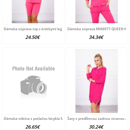
Dámska súprava top s krátkymi legínami MI9099 fuchsia
Dámska súprava MI66977 QUEEN fuch
24.50€
34.34€
Dámska mikina s potlačou bicykla MI9139 fuchsia Univerzálna
Šaty s predĺženou zadnou stranou a
26.65€
30.24€