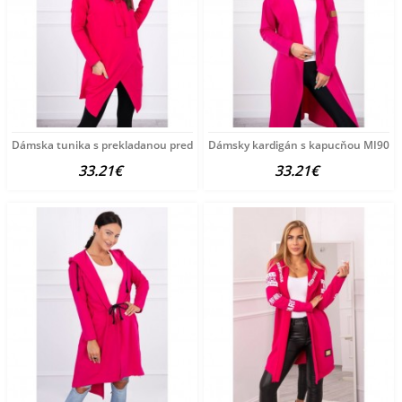
Dámska tunika s prekladanou prednou časťou oversize MI0017
Dámsky kardigán s kapucňou MI9077 
33.21€
33.21€