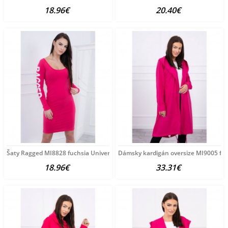
18.96€
20.40€
Šaty Ragged MI8828 fuchsia Univerzálna Fuchsia
Dámsky kardigán oversize MI9005 fuc
18.96€
33.31€