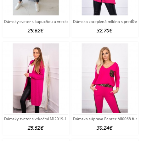
Dámsky sveter s kapucňou a vreckami MI2019-24 fuchsia
Dámska zateplená mikina s predĺže
29.62€
32.70€
Dámsky sveter s vrkočmi MI2019-1 fuchsia Univerzálna
Dámska súprava Panter MI0068 fuchs
25.52€
30.24€