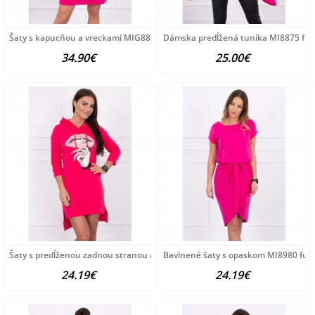
Šaty s kapucňou a vreckami MIG8847 fuchsia Univerzálna
Dámska predĺžená tunika MI8875 fuc
34.90€
25.00€
Šaty s predĺženou zadnou stranou a farebnou potlačou
Bavlnené šaty s opaskom MI8980 fuchs
24.19€
24.19€