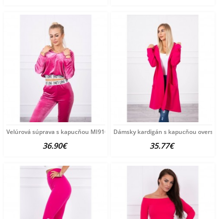
Velúrová súprava s kapucňou MI9104 fuchsia Univerzálna
Dámsky kardigán s kapucňou oversize
36.90€
35.77€