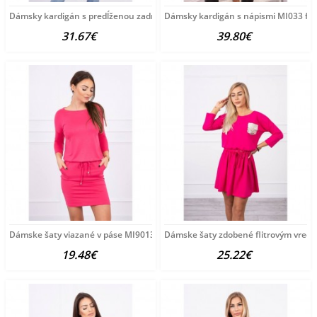
Dámsky kardigán s predĺženou zadnou stranou MI8998 fuchsia
Dámsky kardigán s nápismi MI033 fuc
31.67€
39.80€
Dámske šaty viazané v páse MI9013 fuchsia Univerzálna
Dámske šaty zdobené flitrovým vrec
19.48€
25.22€