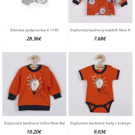
Dámska podprsenka V-1140
Dojčenský bavlnený kabátik New Hap
28.36€
7.68€
Dojčenské bavlnené tričko New Baby Happy Bulbs oranžová
Dojčenské bavlnené body s krátkym
10.20€
9.03€