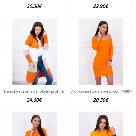
20.30€
22.90€
Dámsky sveter so širokými pruhmi MI2019-12 oranžový
Vrúbkované šaty s výstrihom MI8974 
24.60€
20.30€