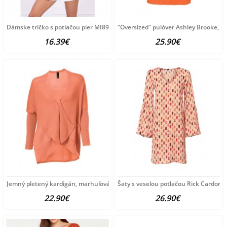
Dámske tričko s potlačou pier MI8985 oranžové, Oranžová
"Oversized" pulóver Ashley Brooke, o
16.39€
25.90€
Jemný pletený kardigán, marhuľová
Šaty s veselou potlačou Rick Cardona
22.90€
26.90€