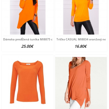
Dámska predĺžená tunika MI8875 oranžová Univerzálna
Tričko CASUAL MI8834 oranžový neón
25.00€
16.80€