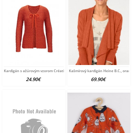
Kardigán s ažúrovým vzorom Création L, oranžová
Kašmírový kardigán Heine B.C., oranž
24.90€
69.90€