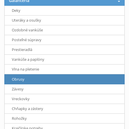
Galantéria
Deky
Uteráky a osušky
Ozdobné vankúše
Posteľné súpravy
Prestieradlá
Vankúše a paplóny
Vlna na pletenie
Obrusy
Závesy
Vreckovky
Chňapky a zástery
Rohožky
Krajčírske potreby