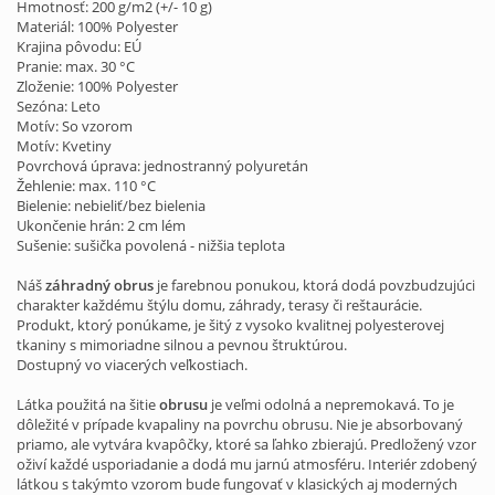
Hmotnosť: 200 g/m2 (+/- 10 g)
Materiál: 100% Polyester
Krajina pôvodu: EÚ
Pranie: max. 30 °C
Zloženie: 100% Polyester
Sezóna: Leto
Motív: So vzorom
Motív: Kvetiny
Povrchová úprava: jednostranný polyuretán
Žehlenie: max. 110 °C
Bielenie: nebieliť/bez bielenia
Ukončenie hrán: 2 cm lém
Sušenie: sušička povolená - nižšia teplota
Náš
záhradný obrus
je farebnou ponukou, ktorá dodá povzbudzujúci
charakter každému štýlu domu, záhrady, terasy či reštaurácie.
Produkt, ktorý ponúkame, je šitý z vysoko kvalitnej polyesterovej
tkaniny s mimoriadne silnou a pevnou štruktúrou.
Dostupný vo viacerých veľkostiach.
Látka použitá na šitie
obrusu
je veľmi odolná a nepremokavá. To je
dôležité v prípade kvapaliny na povrchu obrusu. Nie je absorbovaný
priamo, ale vytvára kvapôčky, ktoré sa ľahko zbierajú. Predložený vzor
oživí každé usporiadanie a dodá mu jarnú atmosféru. Interiér zdobený
látkou s takýmto vzorom bude fungovať v klasických aj moderných