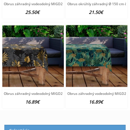
Obrus záhradný vodeodolný MIGD282 kvety 120x160 cm Viacfarebná
Obrus okrúhly záhradný Ø 150 cm če
25.50€
21.50€
Obrus záhradný vodeodolný MIGD276 čierny s lístím 140x300
Obrus záhradný vodeodolný MIGD287
16.89€
16.89€