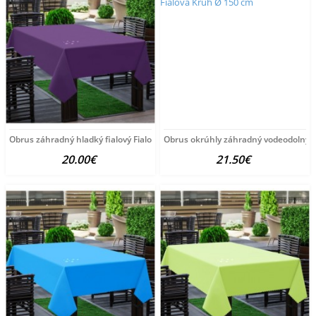
Obrus záhradný hladký fialový Fialová 120x160 cm
Obrus okrúhly záhradný vodeodolný Ø
20.00€
21.50€