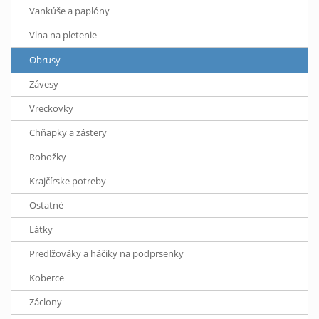
Vankúše a paplóny
Vlna na pletenie
Obrusy
Závesy
Vreckovky
Chňapky a zástery
Rohožky
Krajčírske potreby
Ostatné
Látky
Predlžováky a háčiky na podprsenky
Koberce
Záclony