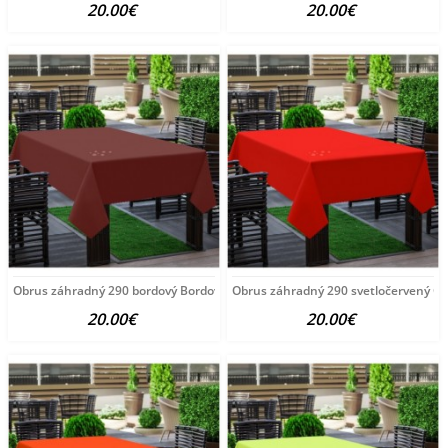
20.00€
20.00€
Obrus záhradný 290 bordový Bordová 120 x 160 cm
Obrus záhradný 290 svetločervený Če
20.00€
20.00€