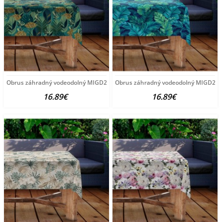
Obrus záhradný vodeodolný MIGD287 140x300 cm Viacfarebná
Obrus záhradný vodeodolný MIGD219 z
16.89€
16.89€