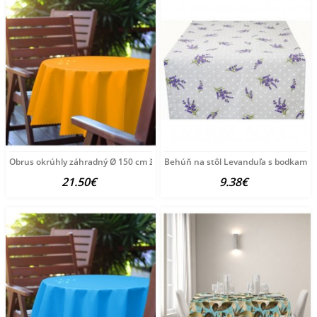
Obrus okrúhly záhradný Ø 150 cm žltý Žltá Ø 150
Behúň na stôl Levanduľa s bodkami Ma
21.50€
9.38€