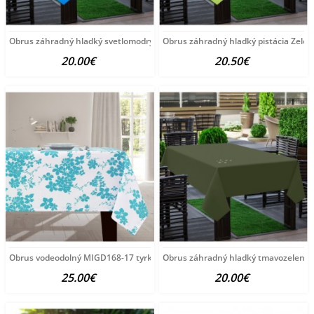
Obrus záhradný hladký svetlomodrý Modrá 120x160 cm
Obrus záhradný hladký pistácia Zele
20.00€
20.50€
Obrus vodeodolný MIGD168-17 tyrkysový Tyrkysová 140x240
Obrus záhradný hladký tmavozelený 
25.00€
20.00€