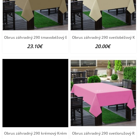
Obrus záhradný 290 tmavobéžový Béžová 120 x 160
Obrus záhradný 290 svetlobéžový Kr
23.10€
20.00€
Obrus záhradný 290 krémový Krémová 120 x 160 cm
Obrus záhradný 290 svetloružový Ruž