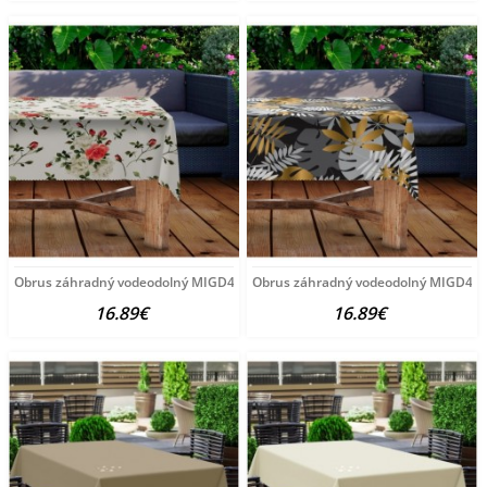
Obrus záhradný vodeodolný MIGD434-294 140 x 300 cm
Obrus záhradný vodeodolný MIGD434-2
16.89€
16.89€