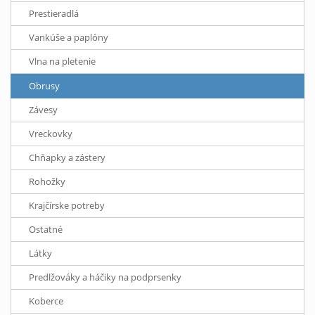
Prestieradlá
Vankúše a paplóny
Vlna na pletenie
Obrusy
Závesy
Vreckovky
Chňapky a zástery
Rohožky
Krajčírske potreby
Ostatné
Látky
Predlžováky a háčiky na podprsenky
Koberce