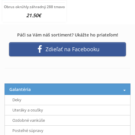
Obrus okrúhly záhradný 288 tmavozelený Zelená Ø 150
21.50€
Páči sa Vám náš sortiment? Ukážte ho priateľom!
Zdieľať na Facebooku
Galantéria
Deky
Uteráky a osušky
Ozdobné vankúše
Posteľné súpravy