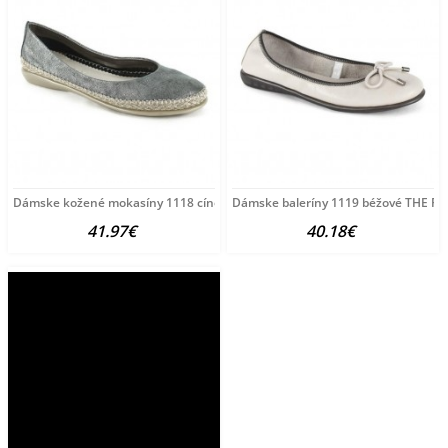
Dámske kožené mokasíny 1118 cínové The Flexx, Šedá,
Dámske baleríny 1119 béžové THE FLE
41.97€
40.18€