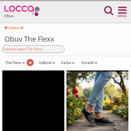
Obuv
MENU
Locca.sk
Obuv The Flexx
Dámska obuv The Flexx
The Flexx
Veľkosť
Farba
Zoradiť