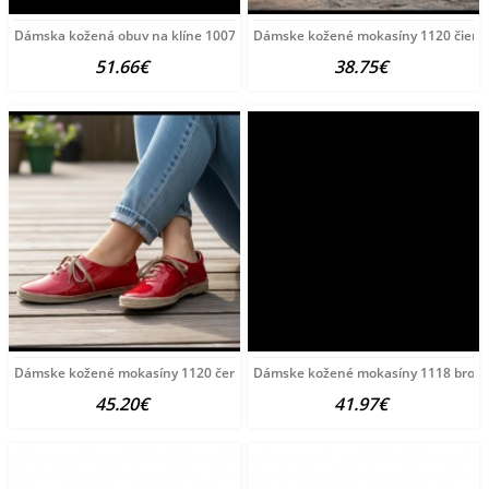
Dámska kožená obuv na klíne 1007 The Flexx Čierna 39
Dámske kožené mokasíny 1120 čierne 
51.66€
38.75€
Dámske kožené mokasíny 1120 červené The Flexx, Červená,
Dámske kožené mokasíny 1118 bronzo
45.20€
41.97€