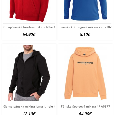
Chlapčenská farebná mikina Nike A3971
Pánska tréningová mikina Zeus D650
64.90€
8.10€
čierna pánska mikina joma jungle hoodie B3188
Pánska športová mikina 4F A6377
12.10€
64.90€