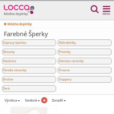
Módne doplnky
MENU
Módne doplnky
Farebné Šperky
Súpravy šperkov
Náhrdelníky
Retiazky
Prívesky
Náušnice
Dámske náramky
Pánske náramky
Prstene
Brošne
Stoppery
Perá
Výrobca
farebná
Zoradiť