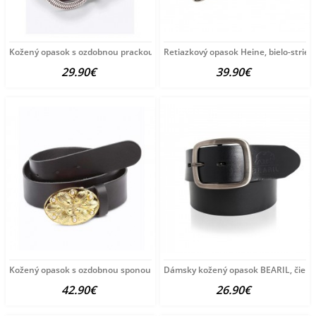
Kožený opasok s ozdobnou prackou HEINE, hnedý
Retiazkový opasok Heine, bielo-strieb
29.90€
39.90€
Kožený opasok s ozdobnou sponou Heine, čierny
Dámsky kožený opasok BEARIL, čiern
42.90€
26.90€