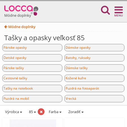
Módne doplnky
MENU
Módne doplnky
Tašky a opasky veľkosť 85
Pánske opasky
Dámske opasky
Detské opasky
Batohy, ruksaky
Pánske tašky
Dámske tašky
Cestovné tašky
Kožené kufre
Tašky na notebook
Puzdrá na fotoaparát
Puzdrá na mobil
Vrecká
Výrobca
85
Farba
Zoradiť