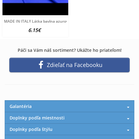
MADE IN ITALY Látka bavlna azurovo modrá Made in Italy
6.15€
Páči sa Vám náš sortiment? Ukážte ho priateľom!
Zdieľať na Facebooku
Galantéria
Doplnky podľa miestnosti
Doplnky podľa štýlu