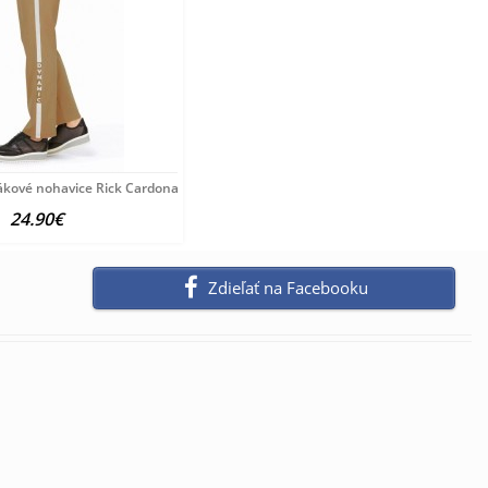
rebné
ákové nohavice Rick Cardona, hnedé
24.90€
Zdieľať na Facebooku