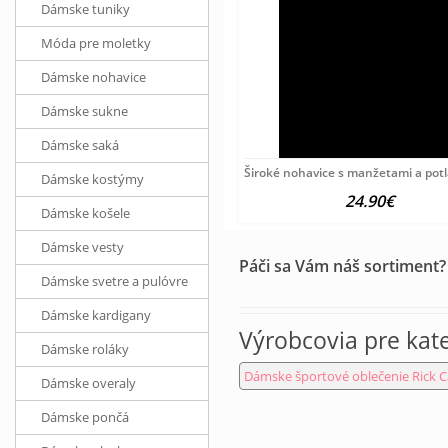
Dámske tuniky
Móda pre moletky
Dámske nohavice
Dámske sukne
Dámske saká
Široké nohavice s manžetami a pot
Dámske kostýmy
24.90€
Dámske košele
Dámske vesty
Páči sa Vám náš sortiment?
Dámske svetre a pulóvre
Dámske kardigany
Výrobcovia pre kat
Dámske roláky
Dámske športové oblečenie Rick 
Dámske overaly
Dámske pončá