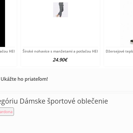
lačou HEINE, viacfarebné
Široké nohavice s manžetami a potlačou HEINE, khaki-čierno-fa
Džersejové tepl
24.90€
 Ukážte ho priateľom!
egóriu Dámske športové oblečenie
Cardona