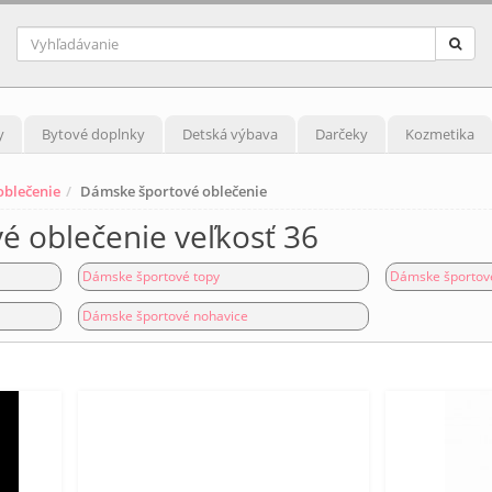
y
Bytové doplnky
Detská výbava
Darčeky
Kozmetika
blečenie
Dámske športové oblečenie
 oblečenie veľkosť 36
Dámske športové topy
Dámske športové
Dámske športové nohavice