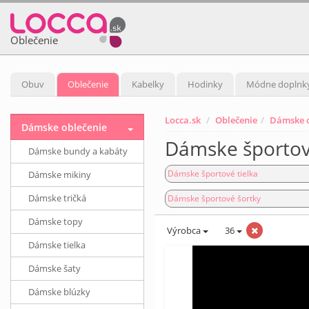
Oblečenie
Obuv
Oblečenie
Kabelky
Hodinky
Módne doplnk
Locca.sk
Oblečenie
Dámske o
Dámske oblečenie
Dámske športové
Dámske bundy a kabáty
Dámske športové tielka
Dámske mikiny
Dámske tričká
Dámske športové šortky
Dámske topy
Výrobca
36
Dámske tielka
Dámske šaty
Dámske blúzky