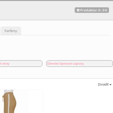
Produktov:
0
-
0 €
Parfémy
 vesty
Dámske športové súpravy
Zoradiť