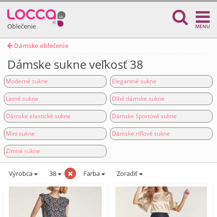
Oblečenie
MENU
Dámske oblečenie
Dámske sukne veľkosť 38
Moderné sukne
Elegantné sukne
Letné sukne
Dlhé dámske sukne
Dámske elastické sukne
Dámske športové sukne
Mini sukne
Dámske rifľové sukne
Zimné sukne
Výrobca
38
Farba
Zoradiť