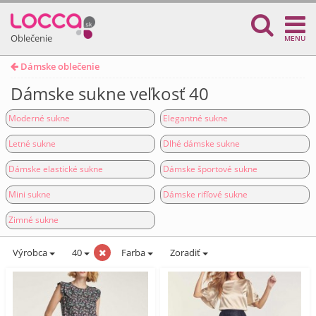
Oblečenie
MENU
Dámske oblečenie
Dámske sukne veľkosť 40
Moderné sukne
Elegantné sukne
Letné sukne
Dlhé dámske sukne
Dámske elastické sukne
Dámske športové sukne
Mini sukne
Dámske rifľové sukne
Zimné sukne
Výrobca
40
Farba
Zoradiť