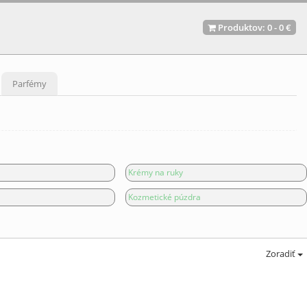
Produktov:
0
-
0 €
Parfémy
Krémy na ruky
Kozmetické púzdra
Zoradiť