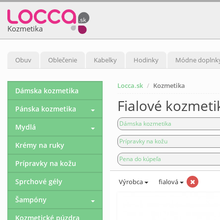
Kozmetika
Obuv
Oblečenie
Kabelky
Hodinky
Módne doplnk
Locca.sk
Kozmetika
Dámska kozmetika
Fialové kozmeti
Pánska kozmetika
Dámska kozmetika
Mydlá
Prípravky na kožu
Krémy na ruky
Pena do kúpeľa
Prípravky na kožu
Sprchové gély
Výrobca
fialová
Šampóny
Kozmetické púzdra