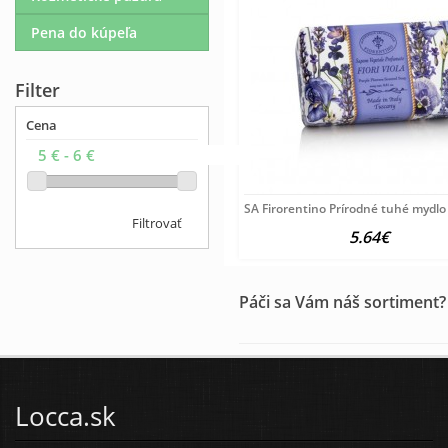
Pena do kúpeľa
Filter
Cena
SA Firorentino Prírodné tuhé mydlo 
Filtrovať
5.64€
Páči sa Vám náš sortiment?
Locca.sk