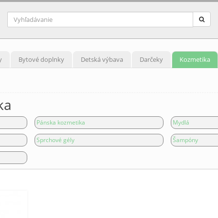
y
Bytové doplnky
Detská výbava
Darčeky
Kozmetika
ka
Pánska kozmetika
Mydlá
Sprchové gély
Šampóny