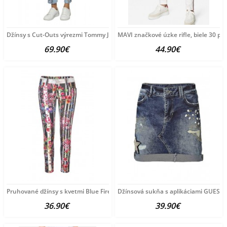
Džínsy s Cut-Outs výrezmi Tommy Jeans, modré
MAVI značkové úzke rifle, biele 30 pal
69.90€
44.90€
Pruhované džínsy s kvetmi Blue Fire Co., farebné - 29
Džínsová sukňa s aplikáciami GUESS
36.90€
39.90€