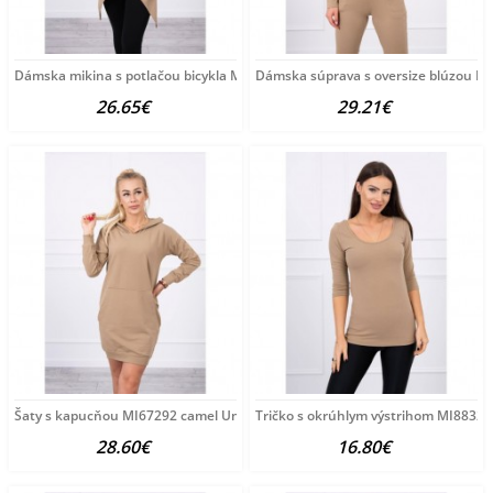
Dámska mikina s potlačou bicykla MI9139 camel Univerzálna
Dámska súprava s oversize blúzou M
26.65€
29.21€
Šaty s kapucňou MI67292 camel Univerzálna Kamel
Tričko s okrúhlym výstrihom MI8832 
28.60€
16.80€