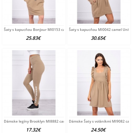
Šaty s kapucňou Bonjour MI0153 camel Univerzálna Kamel
Šaty s kapucňou MI0042 camel Unive
25.83€
30.65€
Dámske legíny Brooklyn MI8882 camel Univerzálna Kamel
Dámske Šaty s volánikmi MI9082 cam
17.32€
24.50€