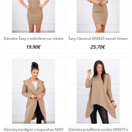
Dámske Šaty s volánikmi na rukávoch MI9098 camel Univerzálna
Šaty Classical MI8825 kamel Univerz
19.90€
25.70€
Dámsky kardigán s kapucňou MI9077 kamel Univerzálna
Dámska predĺžená tunika MI8875 kam