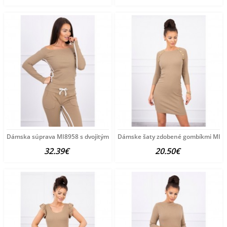
Dámska súprava MI8958 s dvojitým pruhom camel Univerzálna
Dámske šaty zdobené gombíkmi MI51
32.39€
20.50€