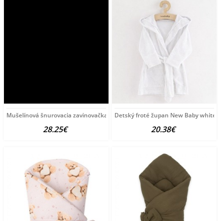
Mušelínová šnurovacia zavinovačka New Baby blue modrá
Detský froté župan New Baby white b
28.25€
20.38€