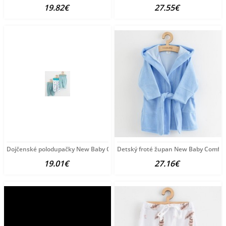
19.82€
27.55€
Dojčenské polodupačky New Baby Classic II 3ks boy podľa
Detský froté župan New Baby Comfor
19.01€
27.16€