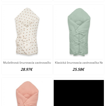
Mušelínová šnurovacia zavinovačka New Baby little heart
Klasická šnurovacia zavinovačka New
28.97€
25.58€