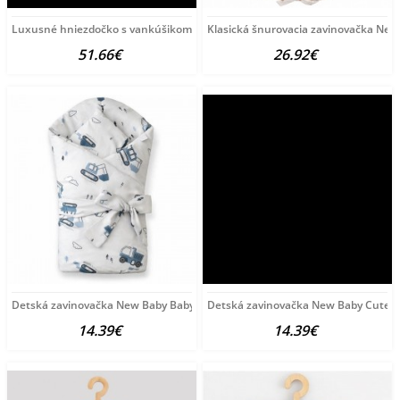
Luxusné hniezdočko s vankúšikom a perinkou New Baby
Klasická šnurovacia zavinovačka New
51.66€
26.92€
Detská zavinovačka New Baby Baby Machines 80x80 cm podľa
Detská zavinovačka New Baby Cute 
14.39€
14.39€