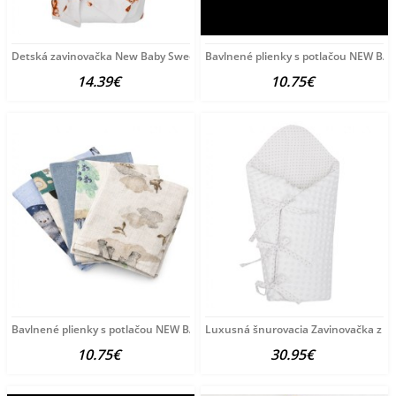
Detská zavinovačka New Baby Sweet baby bears 80x80 cm
Bavlnené plienky s potlačou NEW B
14.39€
10.75€
Bavlnené plienky s potlačou NEW BABY 60x80 cm STANDARD
Luxusná šnurovacia Zavinovačka z M
10.75€
30.95€