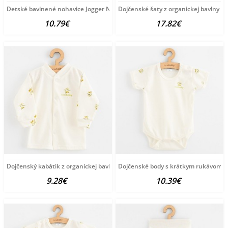
Detské bavlnené nohavice Jogger New Baby For Babies ocean
Dojčenské šaty z organickej bavlny 
10.79€
17.82€
Dojčenský kabátik z organickej bavlny New Baby Olivy
Dojčenské body s krátkym rukávom z 
9.28€
10.39€