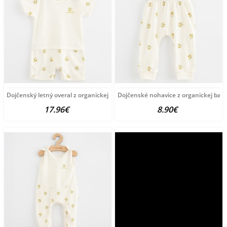
Dojčenský letný overal z organickej bavlny New Baby Olivy
Dojčenské nohavice z organickej bavl
17.96€
8.90€