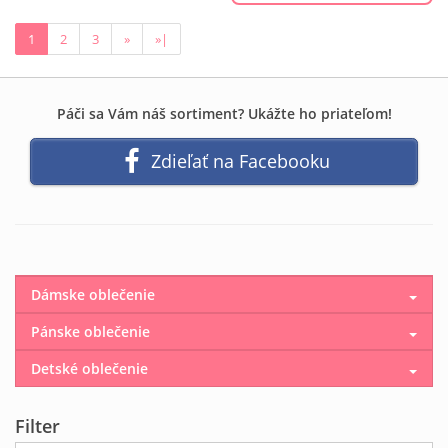
1
2
3
»
»|
Páči sa Vám náš sortiment? Ukážte ho priateľom!
Zdieľať na Facebooku
Dámske oblečenie
Pánske oblečenie
Detské oblečenie
Filter