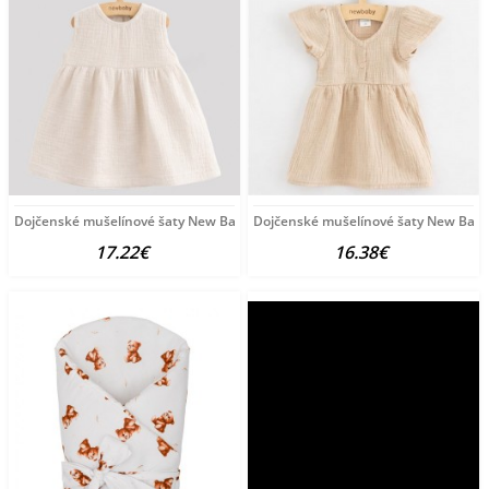
Dojčenské mušelínové šaty New Baby Ella linen podľa
Dojčenské mušelínové šaty New Baby
17.22€
16.38€