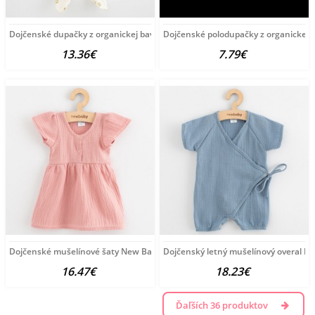
Dojčenské dupačky z organickej bavlny New Baby Olivy
Dojčenské polodupačky z organickej 
13.36€
7.79€
Dojčenské mušelínové šaty New Baby pink ružová
Dojčenský letný mušelínový overal N
16.47€
18.23€
Ďaľších 36 produktov