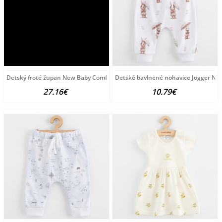
Detský froté župan New Baby Comfortably beige béžová
Detské bavlnené nohavice Jogger Ne
27.16€
10.79€