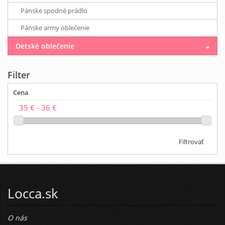
Pánske spodné prádlo
Pánske army oblečenie
Detské oblečenie
Filter
Cena
Filtrovať
Locca.sk
O nás