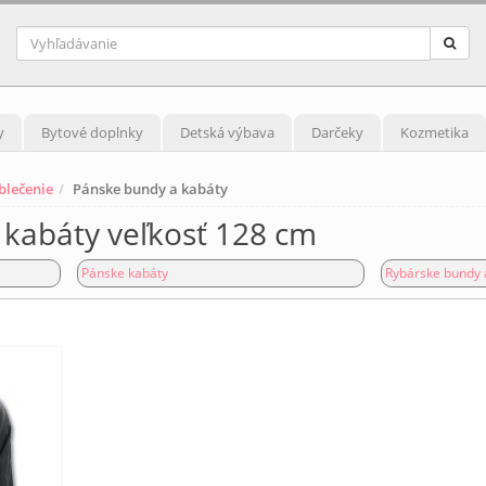
y
Bytové doplnky
Detská výbava
Darčeky
Kozmetika
blečenie
Pánske bundy a kabáty
kabáty veľkosť 128 cm
Pánske kabáty
Rybárske bundy 