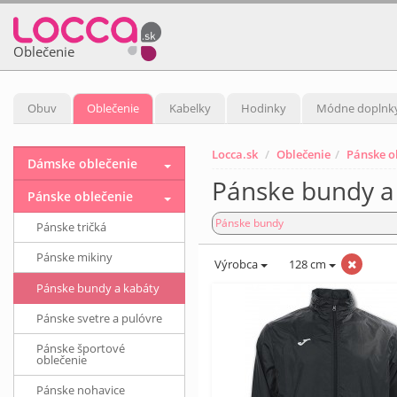
Oblečenie
Obuv
Oblečenie
Kabelky
Hodinky
Módne doplnk
Locca.sk
Oblečenie
Pánske o
Dámske oblečenie
Pánske bundy a 
Pánske oblečenie
Pánske bundy
Pánske tričká
Pánske mikiny
Výrobca
128 cm
Pánske bundy a kabáty
Pánske svetre a pulóvre
Pánske športové
oblečenie
Pánske nohavice