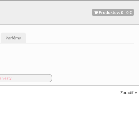
Produktov:
0
-
0 €
Parfémy
a vesty
Zoradiť