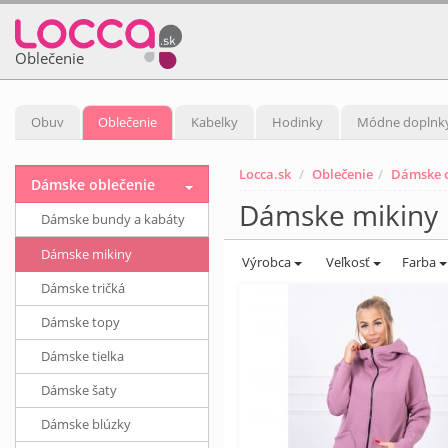
Oblečenie
Obuv
Oblečenie
Kabelky
Hodinky
Módne doplnk
Locca.sk
Oblečenie
Dámske o
Dámske oblečenie
Dámske mikiny
Dámske bundy a kabáty
Dámske mikiny
Výrobca
Veľkosť
Farba
Dámske tričká
Dámske topy
Dámske tielka
Dámske šaty
Dámske blúzky