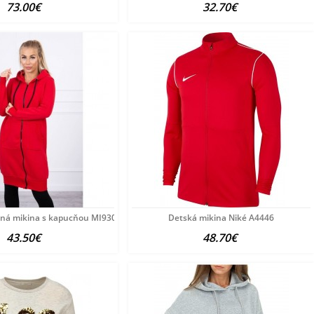
73.00€
32.70€
ná mikina s kapucňou MI9302 červená Univerzálna
Detská mikina Niké A4446
43.50€
48.70€