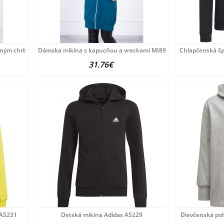
ženým chrbtom MI68652
Dámska mikina s kapucňou a vreckami MI8924 morská Univerzá
Chlapčenská šp
31.76€
 A5231
Detská mikina Adidas A5229
Dievčenská po