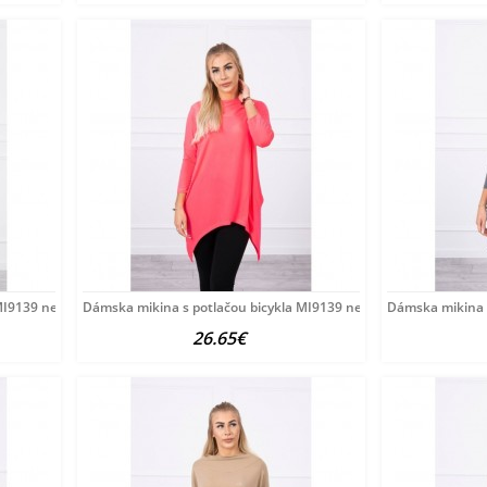
MI9139 neónovo žltá
Dámska mikina s potlačou bicykla MI9139 neónovo ružová
Dámska mikina s
26.65€