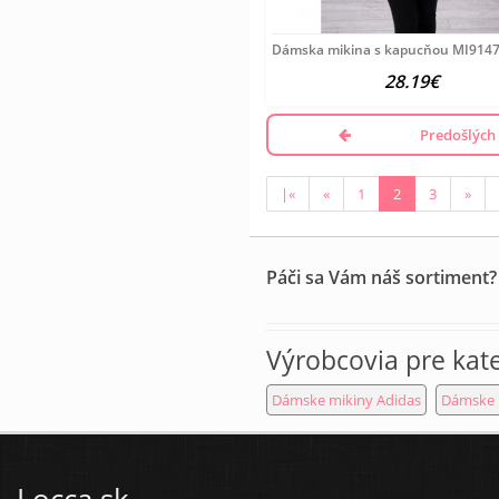
Dámska mikina s kapucňou MI9147 
28.19€
Predošlých
|«
«
1
2
3
»
Páči sa Vám náš sortiment?
Výrobcovia pre kat
Dámske mikiny Adidas
Dámske 