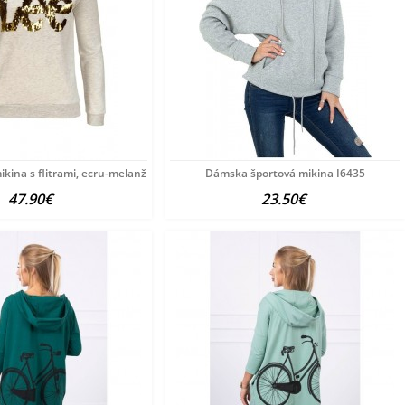
kina s flitrami, ecru-melanž
Dámska športová mikina I6435
47.90€
23.50€