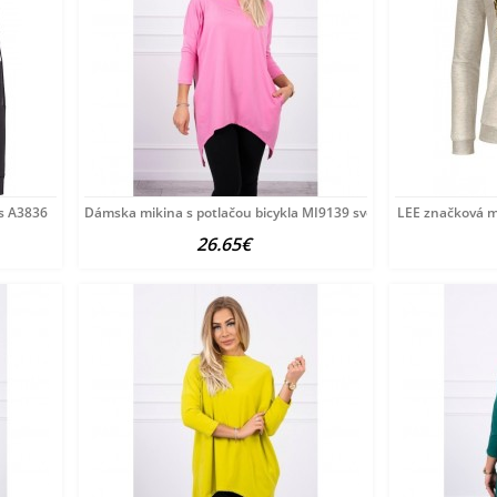
s A3836
Dámska mikina s potlačou bicykla MI9139 svetloružová
LEE značková mi
26.65€