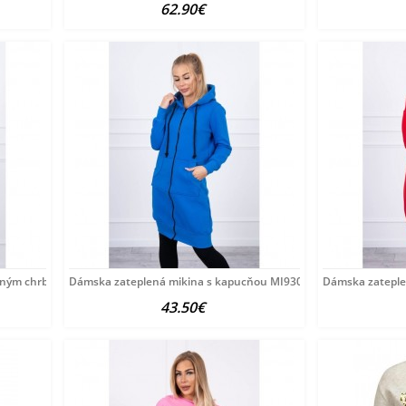
62.90€
ženým chrbtom MI68652
Dámska zateplená mikina s kapucňou MI9302 azurovo modrá
Dámska zateple
43.50€