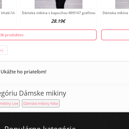
khaki Univerzálna Zelená
Dámska mikina s kapucňou MI9147 grafitová Univerzálna
Dámska mikina 
28.19€
 36 produktov
»|
 Ukážte ho priateľom!
egóriu Dámske mikiny
mikiny Lee
Dámske mikiny Nike