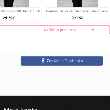
s kapucňou MI9147 čierna Univerzálna Čierna
Dámska mikina s kapucňou MI9147 červená 
28.19€
28.19€
Ďaľších 36 produktov
Zdieľať na Facebooku