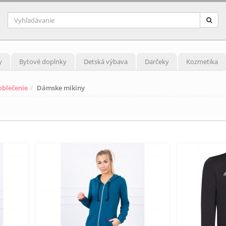
y
Bytové doplnky
Detská výbava
Darčeky
Kozmetika
blečenie
Dámske mikiny