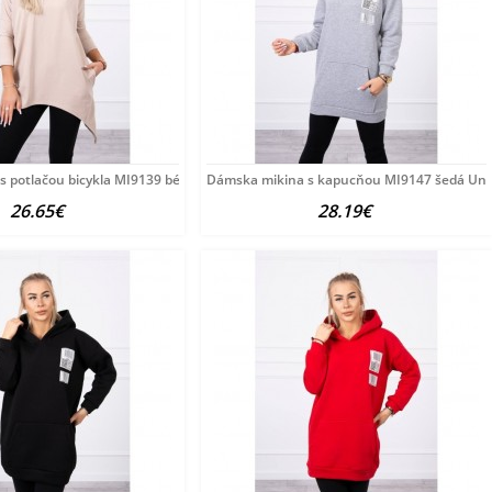
 potlačou bicykla MI9139 béžová Univerzálna
Dámska mikina s kapucňou MI9147 šedá Uni
26.65€
28.19€