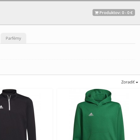
Produktov:
0
-
0 €
Parfémy
Zoradiť