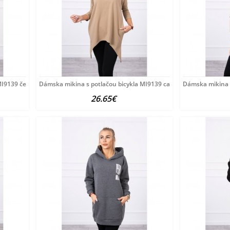
MI9139 červená Univerzálna
Dámska mikina s potlačou bicykla MI9139 camel Univerzálna
Dámska mikina s
26.65€