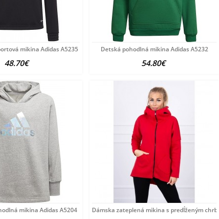
lna
ortová mikina Adidas A5235
Detská pohodlná mikina Adidas A5232
48.70€
54.80€
hodlná mikina Adidas A5204
Dámska zateplená mikina s predĺženým chr