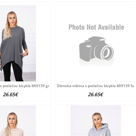
 potlačou bicykla MI9139 grafitová Univerzálna
Dámska mikina s potlačou bicykla MI9139 fuc
26.65€
26.65€