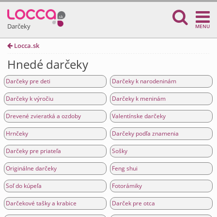
Darčeky
MENU
Locca.sk
Hnedé darčeky
Darčeky pre deti
Darčeky k narodeninám
Darčeky k výročiu
Darčeky k meninám
Drevené zvieratká a ozdoby
Valentínske darčeky
Hrnčeky
Darčeky podľa znamenia
Darčeky pre priateľa
Sošky
Originálne darčeky
Feng shui
Soľ do kúpeľa
Fotorámiky
Darčekové tašky a krabice
Darček pre otca