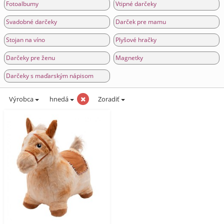
Fotoalbumy
Vtipné darčeky
Svadobné darčeky
Darček pre mamu
Stojan na víno
Plyšové hračky
Darčeky pre ženu
Magnetky
Darčeky s maďarským nápisom
Výrobca
hnedá
Zoradiť