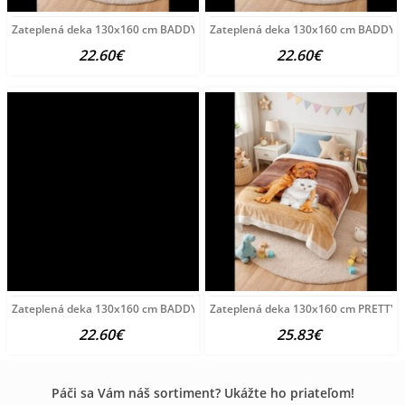
Zateplená deka 130x160 cm BADDY V. 130 x 160 cm
Zateplená deka 130x160 cm BADDY IV
22.60€
22.60€
Zateplená deka 130x160 cm BADDY II. 130 x 160 cm
Zateplená deka 130x160 cm PRETTY II
22.60€
25.83€
Páči sa Vám náš sortiment? Ukážte ho priateľom!