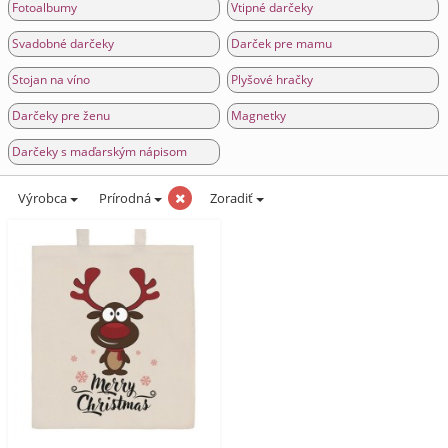
Fotoalbumy
Vtipné darčeky
Svadobné darčeky
Darček pre mamu
Stojan na víno
Plyšové hračky
Darčeky pre ženu
Magnetky
Darčeky s maďarským nápisom
Výrobca
Prírodná
Zoradiť