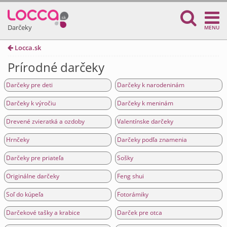
Darčeky
MENU
Locca.sk
Prírodné darčeky
Darčeky pre deti
Darčeky k narodeninám
Darčeky k výročiu
Darčeky k meninám
Drevené zvieratká a ozdoby
Valentínske darčeky
Hrnčeky
Darčeky podľa znamenia
Darčeky pre priateľa
Sošky
Originálne darčeky
Feng shui
Soľ do kúpeľa
Fotorámiky
Darčekové tašky a krabice
Darček pre otca