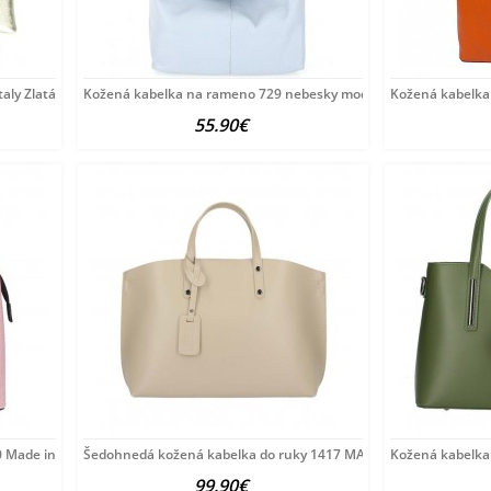
aly Zlatá
Kožená kabelka na rameno 729 nebesky modrá Nebesky modrá
Kožená kabelka
55.90€
 Made in Italy Ružová
Šedohnedá kožená kabelka do ruky 1417 MADE IN ITALY
Kožená kabelka 
99.90€