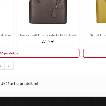
ňak Koňak
Tmavohnedá kožená kabelka MI91 Hnedá
Okrová kož
88.90€
 36 produktov
»
»|
 Ukážte ho priateľom!