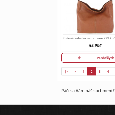
Kožená kabelka na rameno 729 ko
55.90€
Predošlých
|«
«
1
2
3
4
Páči sa Vám náš sortiment?