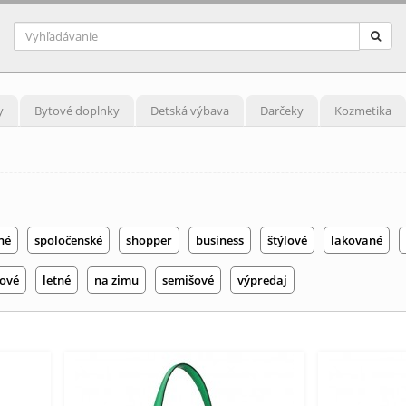
y
Bytové doplnky
Detská výbava
Darčeky
Kozmetika
né
spoločenské
shopper
business
štýlové
lakované
cové
letné
na zimu
semišové
výpredaj