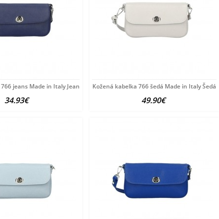
766 jeans Made in Italy Jeans
Kožená kabelka 766 šedá Made in Italy Šedá
34.93€
49.90€