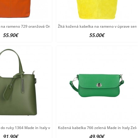
 na rameno 729 oranžová Oranžová
Žltá kožená kabelka na rameno v úprave se
55.90€
55.00€
do ruky 1364 Made in Italy vojensky zelená
Kožená kabelka 766 zelená Made in Italy Zel
91.90€
49.90€