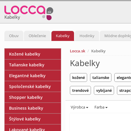
Kabelky
Obuv
Oblečenie
Kabelky
Hodinky
Módne doplnk
Locca.sk
Kabelky
Kožené kabelky
Kabelky
Talianske kabelky
Elegantné kabelky
kožené
talianske
elegant
Spoločenské kabelky
trendové
vybíjané
strap
Shopper kabelky
Výrobca
Farba
Business kabelky
Štýlové kabelky
Lakované kabelky