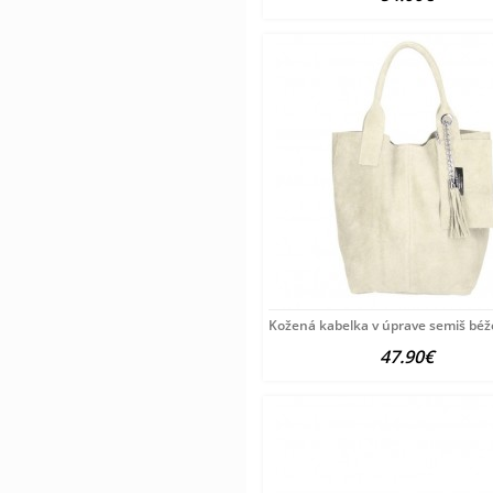
Kožená kabelka v úprave semiš béž
47.90€