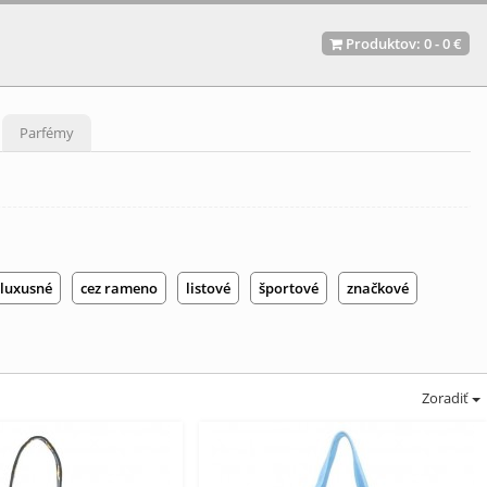
Produktov:
0
-
0 €
Parfémy
luxusné
cez rameno
listové
športové
značkové
Zoradiť