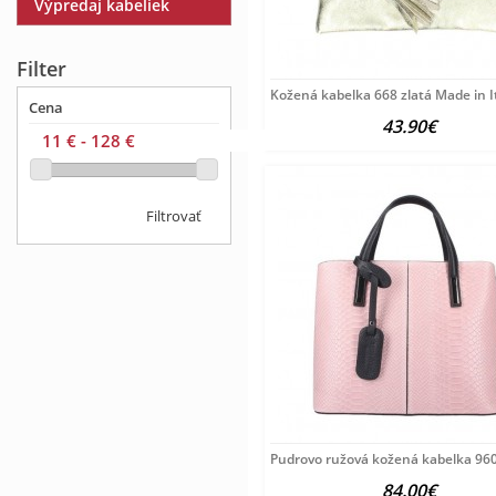
Výpredaj kabeliek
Filter
Kožená kabelka 668 zlatá Made in It
Cena
43.90€
Filtrovať
Pudrovo ružová kožená kabelka 960
84.00€