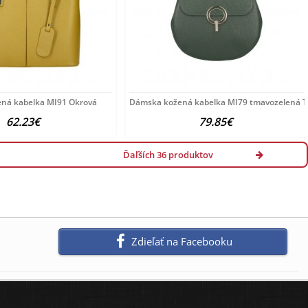
ená kabelka MI91 Okrová
Dámska kožená kabelka MI79 tmavozelená 
62.23€
79.85€
Ďaľších 36 produktov
Zdieľať na Facebooku