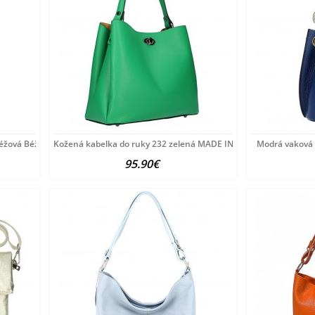
béžová Béžová
Kožená kabelka do ruky 232 zelená MADE IN ITALY Zelená
Modrá vaková
95.90€