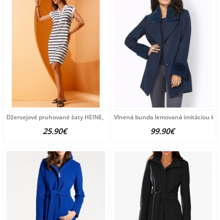
Džersejové pruhované šaty HEINE, bielo-čierne
Vlnená bunda lemovaná imitáciou kož
25.90€
99.90€