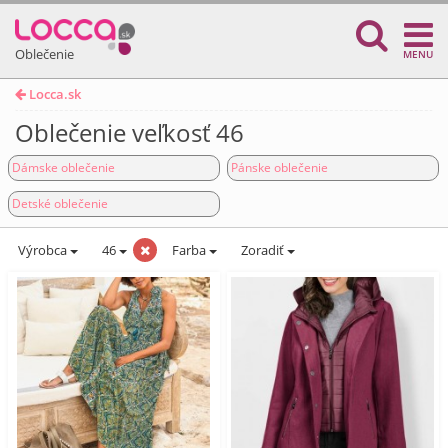
Oblečenie
MENU
Locca.sk
Oblečenie veľkosť 46
Dámske oblečenie
Pánske oblečenie
Detské oblečenie
Výrobca
46
Farba
Zoradiť