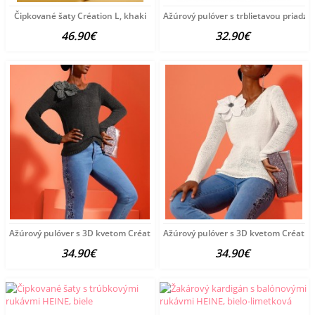
Čipkované šaty Création L, khaki
Ažúrový pulóver s trblietavou priadzo
46.90€
32.90€
Ažúrový pulóver s 3D kvetom Création L, šedý
Ažúrový pulóver s 3D kvetom Création 
34.90€
34.90€