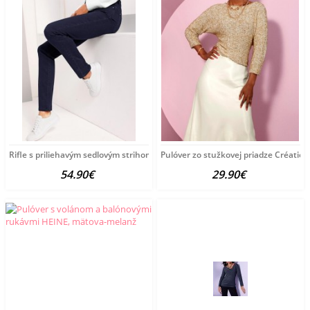
Rifle s priliehavým sedlovým strihom vzadu Création L
Pulóver zo stužkovej priadze Créatio
54.90€
29.90€