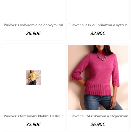
Pulóver s volánom a balónovými rukávmi HEINE, mätova-melanž
Pulóver s lesklou priadzou a výstrih
26.90€
32.90€
Pulóver s farebnými blokmi HEINE, viacfarebný
Pulóver s 3/4 rukávom a stojačikom H
32.90€
26.90€