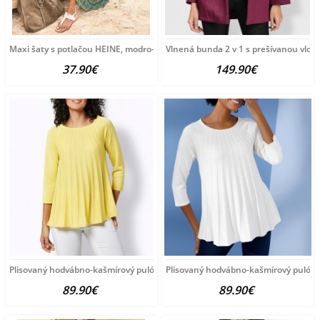
Maxi šaty s potlačou HEINE, modro-zeleno-žlté
Vlnená bunda 2 v 1 s prešívanou vlož
37.90€
149.90€
Plisovaný hodvábno-kašmírový pulóver vzhľadom Création
Plisovaný hodvábno-kašmírový pulóve
89.90€
89.90€