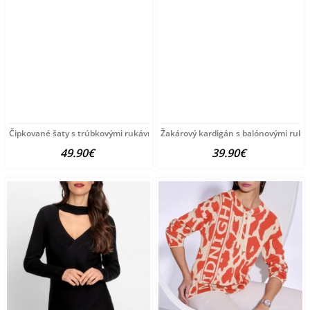
Čipkované šaty s trúbkovými rukávmi HEINE, biele
Žakárový kardigán s balónovými rukáv
49.90€
39.90€