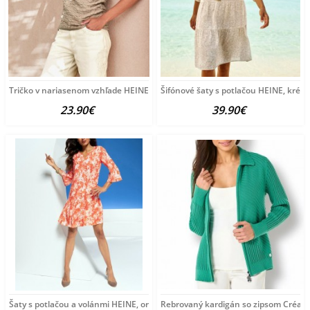
Tričko v nariasenom vzhľade HEINE, sivobéžové
Šifónové šaty s potlačou HEINE, krém
23.90€
39.90€
Šaty s potlačou a volánmi HEINE, oranžovo-krémová
Rebrovaný kardigán so zipsom Créati