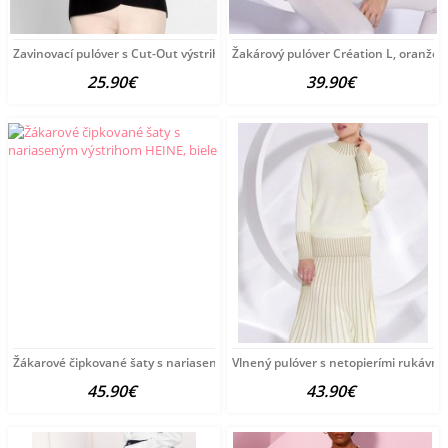
Zavinovací pulóver s Cut-Out výstrihom HEINE, čierny
Žakárový pulóver Création L, oranžov
25.90€
39.90€
Žákarové čipkované šaty s nariaseným výstrihom HEINE,
Vlnený pulóver s netopierími rukávmi
45.90€
43.90€