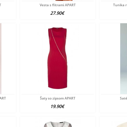
T
Vesta s flitrami APART
Tunika r
27.90€
PART
Šaty so zipsom APART
Sat
19.90€