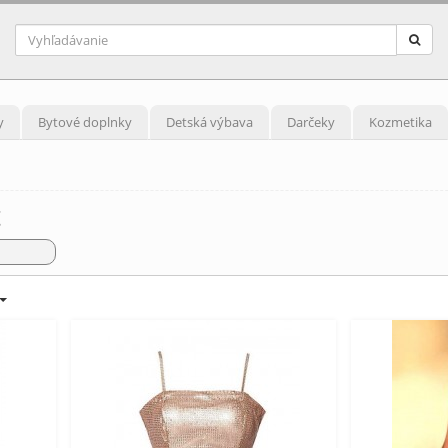
y
Bytové doplnky
Detská výbava
Darčeky
Kozmetika
t