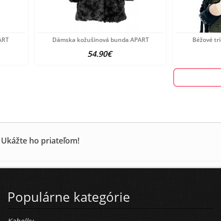
ART
Dámska kožušinová bunda APART
Béžové tr
54.90€
 Ukážte ho priateľom!
Populárne kategórie
Kabelky