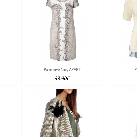
Púzdrové šaty APART
P
33.90€