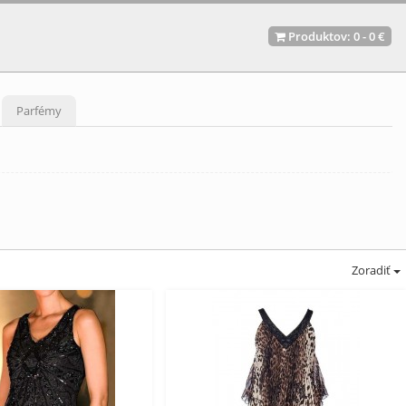
Produktov:
0
-
0 €
Parfémy
Zoradiť