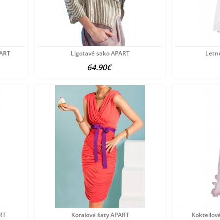
PART
Ligotavé sako APART
Letné
64.90€
RT
Koralové šaty APART
Kokteilov