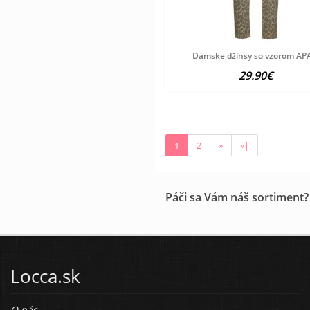
Dámske džínsy so vzorom AP
29.90€
1
2
»
»|
Páči sa Vám náš sortiment?
Locca.sk
O nás