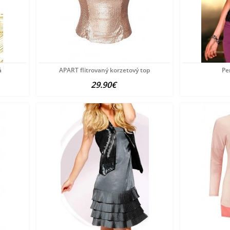
á
APART flitrovaný korzetový top
Pe
29.90€