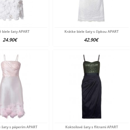
 biele šaty APART
Krátke biele šaty s čipkou APART
24.90€
42.90€
é šaty s páperím APART
Kokteilové šaty s flitrami APART