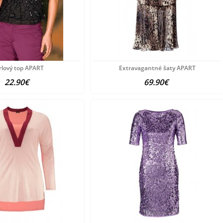
rlový top APART
Extravagantné šaty APART
22.90€
69.90€