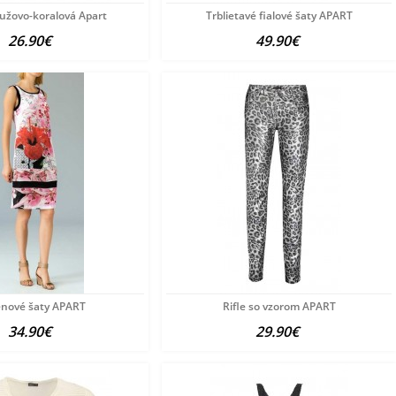
užovo-koralová Apart
Trblietavé fialové šaty APART
26.90€
49.90€
énové šaty APART
Rifle so vzorom APART
34.90€
29.90€