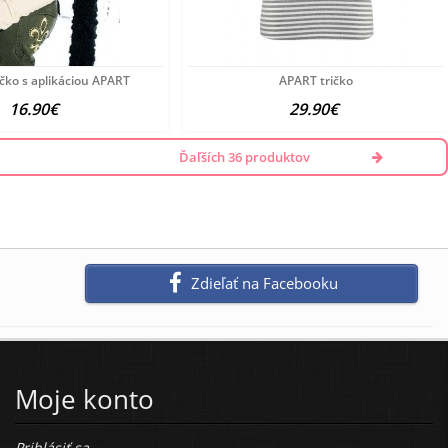
ičko s aplikáciou APART
APART tričko
16.90€
29.90€
Ďaľších 36 produktov
Zdieľať na Facebooku
Moje konto
Prihlásiť sa